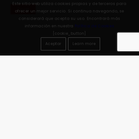
Este sitio web utiliza cookies propias y de terceros para
ofrecer un mejor servicio. Si continua navegando, se
considerará que acepta su uso. Encontrará más
información en nuestra
Política de Cookies
[cookie_button]
Aceptar
Learn more