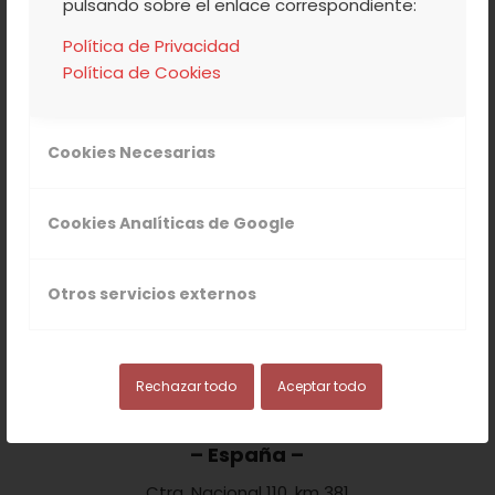
pulsando sobre el enlace correspondiente:
CONTACTA CON
Política de Privacidad
Política de Cookies
NOSOTROS
Cookies Necesarias
Cookies Analíticas de Google
DIRECCIÓN
Otros servicios externos
Rechazar todo
Aceptar todo
Agrupación de Cooperativas
Valle del Jerte
– España –
Ctra. Nacional 110, km 381