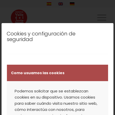
Cookies y configuración de
seguridad
NOTA: Los pedidos realizados entre miércoles,
a partir de las 23:00, y domingos se enviarán
los lunes para preservar la calidad de los
productos.
Como usuamos las cookies
Tu carrito está vacío.
Podemos solicitar que se establezcan
cookies en su dispositivo. Usamos cookies
Volver a la tienda
para saber cuándo visita nuestro sitio web,
cómo interactúa con nosotros, para