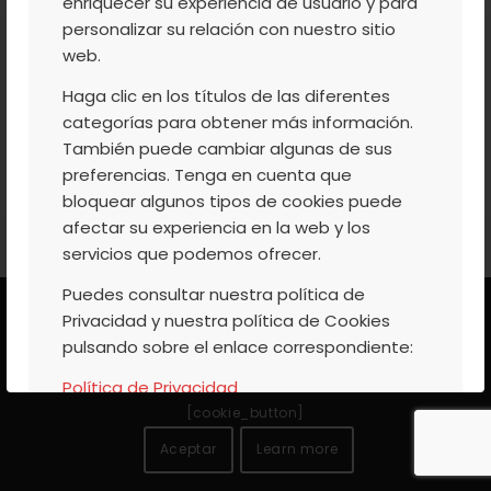
enriquecer su experiencia de usuario y para
personalizar su relación con nuestro sitio
© 2025
web.
AGRUPACIÓN
DE
Aviso
|
Codiciones
|
Canal
Haga clic en los títulos de las diferentes
COOPERATIVAS
Legal
de Venta
Denuncias
categorías para obtener más información.
VALLE DEL JERTE
También puede cambiar algunas de sus
S.COOP
preferencias. Tenga en cuenta que
bloquear algunos tipos de cookies puede
afectar su experiencia en la web y los
servicios que podemos ofrecer.
Puedes consultar nuestra política de
Este sitio web utiliza cookies propias y de terceros para
Privacidad y nuestra política de Cookies
ofrecer un mejor servicio. Si continua navegando, se
pulsando sobre el enlace correspondiente:
considerará que acepta su uso. Encontrará más
Política de Privacidad
información en nuestra
Política de Cookies
Política de Cookies
[cookie_button]
Aceptar
Learn more