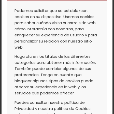
seguros, legales y con la máxima calidad,
Podemos solicitar que se establezcan
bajo un compromiso de mejora continua y
cookies en su dispositivo. Usamos cookies
de prevención de la contaminación.
para saber cuándo visita nuestro sitio web,
cómo interactúa con nosotros, para
Tratamos de responder con eficiencia a
enriquecer su experiencia de usuario y para
las necesidades, demandas, aspiraciones
personalizar su relación con nuestro sitio
y expectativas de clientes reales y
web.
potenciales, para mantener y mejorar el
Haga clic en los títulos de las diferentes
grado de satisfacción de los primeros y
categorías para obtener más información.
despertar el interés de quienes aún no
También puede cambiar algunas de sus
conocen la empresa y los productos que
preferencias. Tenga en cuenta que
ofrecemos en el mercado.
bloquear algunos tipos de cookies puede
afectar su experiencia en la web y los
servicios que podemos ofrecer.
Puedes consultar nuestra política de
Privacidad y nuestra política de Cookies