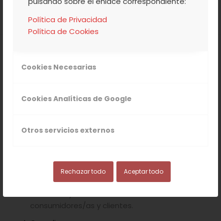
pulsando sobre el enlace correspondiente:
Política de Privacidad
Política de Cookies
Cookies Necesarias
Para alcanzar este objetivo,
la
Agrupación de Cooperativas
y
Cookies Analíticas de Google
las
cooperativas del grupo
se han
comprometido a:
Otros servicios externos
Investigación y análisis
Realizar con carácter regular una actividad
de investigación y de análisis para adecuar
Rechazar todo
Aceptar todo
productos y servicio a los cambios de
demanda y ofrecer valor a los
consumidores/as y clientes.