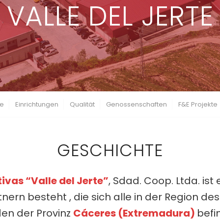
VALLE DEL JERTE
te
Einrichtungen
Qualität
Genossenschaften
F&E Projekte
GESCHICHTE
vas “Valle del Jerte”
, Sdad. Coop. Ltda. is
rn besteht , die sich alle in der Region de
en der Provinz
Cáceres (Extremadura)
befi