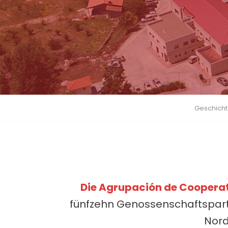
Geschich
Die Agrupación de Cooperati
fünfzehn Genossenschaftspartne
Nord