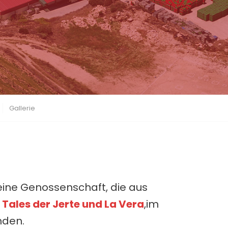
Gallerie
t eine Genossenschaft, die aus
s
Tales der Jerte und La Vera
,im
nden.