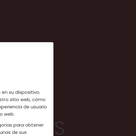
en su dispositivo.
stro sitio web, cómo
xperiencia de usuario
io web.
ATIVAS
egorías para obtener
unas de sus