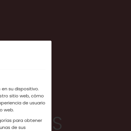
en su dispositivo.
stro sitio web, cómo
xperiencia de usuario
io web.
ATIVAS
egorías para obtener
unas de sus