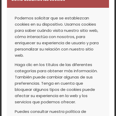
rico. Le toca el turno al salmorejo de
cerezas, de la mano de los cocineros de
Podemos solicitar que se establezcan
Directo al Paladar, una receta sabrosa y
cookies en su dispositivo. Usamos cookies
sana para celebrar que ya estamos en
para saber cuándo visita nuestro sitio web,
verano. También queremos recordaros que
cómo interactúa con nosotros, para
enriquecer su experiencia de usuario y para
el sábado 20 a las 11.00 h. podeis disfrutar,
personalizar su relación con nuestro sitio
de forma gratuita, de la
visita guiada a la
web.
Agrupación de Cooperativas del Valle
Haga clic en los títulos de las diferentes
del Jerte
(para Información y reservas
categorías para obtener más información.
927471100 – 680930891). Y el domingo 21, de
También puede cambiar algunas de sus
las
JORNADAS DE PUERTAS ABIERTAS
en la
preferencias. Tenga en cuenta que
Cooperativa Tornavalle en Tornavacas,
bloquear algunos tipos de cookies puede
afectar su experiencia en la web y los
donde habrá una muestra y cata de
servicios que podemos ofrecer.
cerezas, de 11.00 h. a 13.00 h. Feliz fin de
semana
Puedes consultar nuestra política de