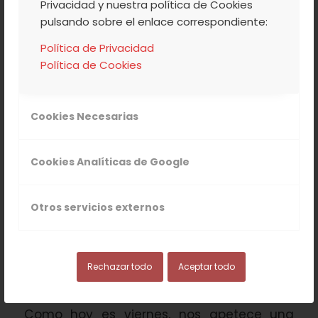
Privacidad y nuestra política de Cookies
pulsando sobre el enlace correspondiente:
Leer más
Política de Privacidad
Política de Cookies
/
/
19 JULIO, 2013
2 COMENTARIOS
POR
ACVJ
Cookies Necesarias
Cookies Analíticas de Google
COCINA
,
NUESTROS PRODUCTOS
,
VALLE DEL
JERTE
Otros servicios externos
RECETA DE CLAFOUTIS
DE CEREZAS
Rechazar todo
Aceptar todo
Como hoy es viernes, nos apetece una