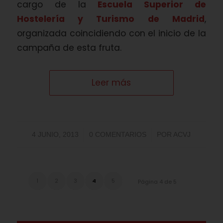
cargo de la
Escuela Superior de
Hostelería y Turismo de Madrid
,
organizada coincidiendo con el inicio de la
campaña de esta fruta.
Leer más
/
/
4 JUNIO, 2013
0 COMENTARIOS
POR
ACVJ
1
2
3
4
5
Página 4 de 5