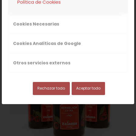
Política de Cookies
Cookies Necesarias
Cookies Analíticas de Google
Aceites
(6)
Otros servicios externos
Rechazar todo
Aceptar todo