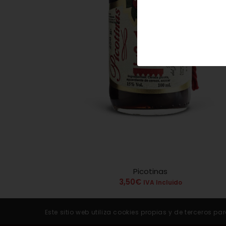
Picotinas
5.00
3,50
€
IVA Incluido
Este sitio web utiliza cookies propias y de terceros