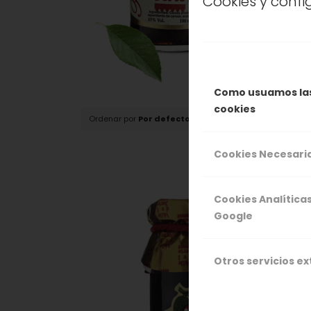
Cookies y conf
Como usuamos la
cookies
Ordenar por
Por defecto
Mostrar
15 Artículo
Cookies Necesari
Cookies Analítica
Google
Otros servicios e