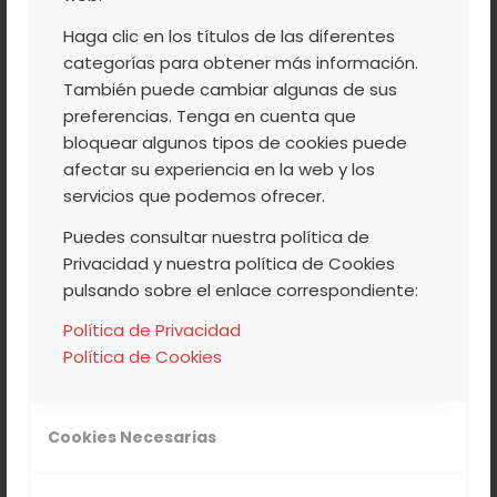
Tesco es una de las cadenas de
Haga clic en los títulos de las diferentes
supermercados más importantes de
categorías para obtener más información.
Inglaterra, y la tercera multinacional
También puede cambiar algunas de sus
minorista más importante del mundo.
preferencias. Tenga en cuenta que
bloquear algunos tipos de cookies puede
Tiene tiendas en 12 países de Asia y Europa,
afectar su experiencia en la web y los
y es dominante en los principales
servicios que podemos ofrecer.
mercados del Reino Unido. Cada año,
Puedes consultar nuestra política de
Tesco importa una importante cantidad
Privacidad y nuestra política de Cookies
de Picotas y cerezas del Jerte, una de las
pulsando sobre el enlace correspondiente:
frutas más esperadas y apreciadas por
Política de Privacidad
sus clientes.
Política de Cookies
Temporada tras temporada, la Picota del
Jerte suma más importancia a nivel
Cookies Necesarias
nacional. Los ingleses ya la compran hace
muchos años, pero no son los únicos.