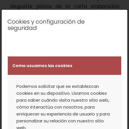
degustar platos de la carta elaborados
con Picota del Jerte. Una ensalada de
Cookies y configuración de
cuscús con frutos rojos y Picotas, y un
seguridad
bizcocho de Picotas, endulzaron los
paladares de los afortunados comensales
que pasaron por allí en esa jornada.
Como usuamos las cookies
Podemos solicitar que se establezcan
cookies en su dispositivo. Usamos cookies
para saber cuándo visita nuestro sitio web,
cómo interactúa con nosotros, para
enriquecer su experiencia de usuario y para
personalizar su relación con nuestro sitio
web.