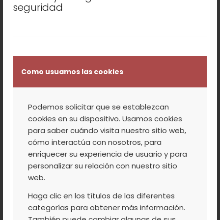
seguridad
Como usuamos las cookies
Podemos solicitar que se establezcan
cookies en su dispositivo. Usamos cookies
para saber cuándo visita nuestro sitio web,
cómo interactúa con nosotros, para
enriquecer su experiencia de usuario y para
personalizar su relación con nuestro sitio
web.
Haga clic en los títulos de las diferentes
CIRUELA CLAUDIA REINA MAGNA
categorías para obtener más información.
5.00
20,80
€
IVA Incluido
También puede cambiar algunas de sus