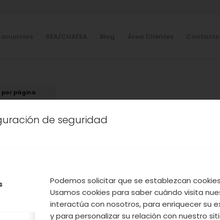
 anuncios
REA/CHAFEA
Blog
Área Clientes
Contacto
s por página
iguración de seguridad
Podemos solicitar que se establezcan cookies 
s
Usamos cookies para saber cuándo visita nue
interactúa con nosotros, para enriquecer su e
y para personalizar su relación con nuestro sit