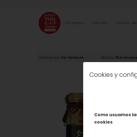
Inicio
Empresa
Tienda
Tablón de
Ordenar por
Por defecto
Mostrar
15 Artículo
Cookies y conf
Como usuamos la
cookies