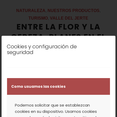
NATURALEZA
,
NUESTROS PRODUCTOS
,
TURISMO
,
VALLE DEL JERTE
ENTRE LA FLOR Y LA
CEREZA. PLANES EN EL
VALLE DEL JERTE
Cookies y configuración de
seguridad
Como usuamos las cookies
Podemos solicitar que se establezcan
cookies en su dispositivo. Usamos cookies