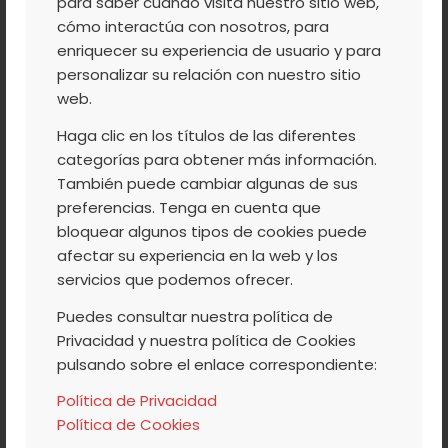
para saber cuándo visita nuestro sitio web,
cómo interactúa con nosotros, para
enriquecer su experiencia de usuario y para
personalizar su relación con nuestro sitio
web.
Con los cerezos todavía en flor, la
Haga clic en los títulos de las diferentes
categorías para obtener más información.
Comarca del Valle del Jerte parece
También puede cambiar algunas de sus
cubierta por un manto de nieve. Aunque no
preferencias. Tenga en cuenta que
queda mucho para que éste desaparezca,
bloquear algunos tipos de cookies puede
se prevé que finalice este fin de semana,
afectar su experiencia en la web y los
servicios que podemos ofrecer.
el Valle brinda la oportunidad de realizar
un sinfín de actividades con las que poder
Puedes consultar nuestra política de
disfrutar de la naturaleza, la […]
Privacidad y nuestra política de Cookies
pulsando sobre el enlace correspondiente:
Política de Privacidad
Política de Cookies
/
/
26 ABRIL, 2013
0 COMENTARIOS
POR
ACVJ