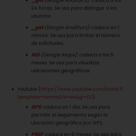
_gid
(Google Analitycs)
: caduca a las
24 horas. Se usa para distinguir a los
usuarios.
_gat
(Google Analitycs)
: caduca en 1
minuto. Se usa para limitar el número
de solicitudes.
NID
(Google Maps)
: caduca a los 6
meses. Se usa para visualizar
ubicaciones geográficas.
Youtube (
https://www.youtube.com/static?
template=terms&hl=es&gl=ES
):
GPS
: caduca en 1 día. Se usa para
permitir el seguimiento según la
ubicación geográfica por GPS.
PREF
: caduca en 8 meses. Se usa para