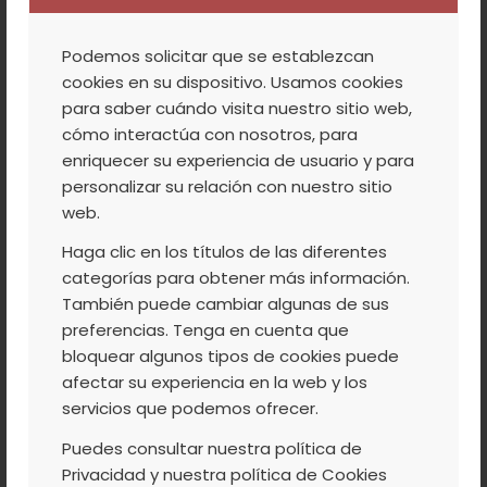
Cookies propias
: son aquéllas que se
envían al equipo terminal del usuario
Podemos solicitar que se establezcan
desde un equipo o dominio gestionado
cookies en su dispositivo. Usamos cookies
por el propio editor y desde el que se
para saber cuándo visita nuestro sitio web,
presta el servicio solicitado por el
cómo interactúa con nosotros, para
usuario.
enriquecer su experiencia de usuario y para
personalizar su relación con nuestro sitio
Cookies de terceros
: son aquéllas que
web.
se envían al equipo terminal del usuario
Haga clic en los títulos de las diferentes
desde un equipo o dominio que no es
categorías para obtener más información.
gestionado por el editor, sino por otra
También puede cambiar algunas de sus
entidad que trata los datos obtenidos
preferencias. Tenga en cuenta que
través de las cookies.
bloquear algunos tipos de cookies puede
afectar su experiencia en la web y los
Según el
plazo de tiempo
permanecen
servicios que podemos ofrecer.
activas en el dispositivo:
Puedes consultar nuestra política de
Cookies de sesión
: mantienen al
Privacidad y nuestra política de Cookies