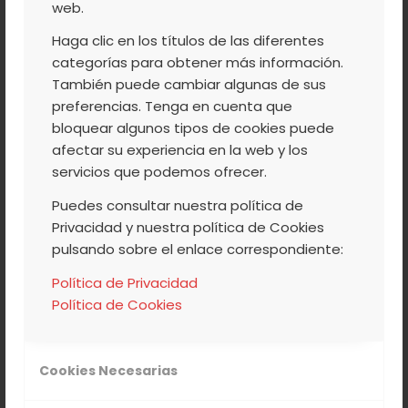
web.
Paso 6
: A partir de ahí se comienza a dar
vueltas con una cuchara de madera
Haga clic en los títulos de las diferentes
trabajando al principio enérgicamente
categorías para obtener más información.
También puede cambiar algunas de sus
para conseguir una mezcla homogénea.
preferencias. Tenga en cuenta que
Paso 7:
Se baja el fuego y se sigue
bloquear algunos tipos de cookies puede
afectar su experiencia en la web y los
trabajando las migas mas lentamente
servicios que podemos ofrecer.
hasta que estén bien doradas,
Puedes consultar nuestra política de
aproximadamente de 20 a 30 minutos.
Privacidad y nuestra política de Cookies
Paso 8:
Se puede servir acompañadas de
pulsando sobre el enlace correspondiente:
pimientos fritos o bien chorizitos o
Política de Privacidad
torreznos, fritos previamente en el aceite
Política de Cookies
antes de echar los ajos y reservándolos.
Variantes
: Añadir chorizo y pimiento verde;
Cookies Necesarias
incluso hay quien le echa patata frita.