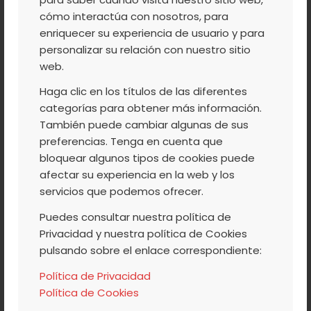
JERTE ¡DESCÚBRELO!
cómo interactúa con nosotros, para
enriquecer su experiencia de usuario y para
personalizar su relación con nuestro sitio
Ya estamos en primavera y por fin salimos
web.
todos de la cueva en la que nos metemos
Haga clic en los títulos de las diferentes
durante el invierno. Los días son más
categorías para obtener más información.
También puede cambiar algunas de sus
largos, más soleados y nuestro cuerpo nos
preferencias. Tenga en cuenta que
pide desesperadamente estar al aire libre.
bloquear algunos tipos de cookies puede
Se acercan puentes y vacaciones y
afectar su experiencia en la web y los
empezamos buscar dónde podemos hacer
servicios que podemos ofrecer.
una escapada con amigos o familiares. A
Puedes consultar nuestra política de
ser posible, un lugar donde los niños y los
Privacidad y nuestra política de Cookies
adultos podamos disfrutar a la vez.
pulsando sobre el enlace correspondiente:
Política de Privacidad
Política de Cookies
Leer más