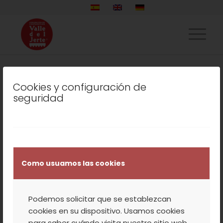
Cookies y configuración de
LISTADO DE LA ETIQUETA:
seguridad
ACEITE
COOPERATIVA
,
NATURALEZA
,
NUESTROS
PRODUCTOS
,
TURISMO
,
VALLE DEL JERTE
VIAJE MÁGICO CON
Como usuamos las cookies
LOS NIÑOS: CEREZO EN
Podemos solicitar que se establezcan
FLOR EN EL VALLE DEL
cookies en su dispositivo. Usamos cookies
para saber cuándo visita nuestro sitio web,