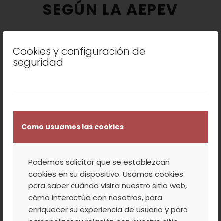
SEGÚN LA AEPEV
Cookies y configuración de
La Asociación Española de Periodistas y Escritores del
seguridad
Vino (AEPEV), ha situado el Kirsch producido por la
Agrupación de Cooperativas Valle del Jerte, como el
mejor aguardiente de su categoría durante el 2017.
Como usuamos las cookies
Leer más
Podemos solicitar que se establezcan
cookies en su dispositivo. Usamos cookies
para saber cuándo visita nuestro sitio web,
/
/
27 ABRIL, 2018
0 COMENTARIOS
POR
ACVJ
cómo interactúa con nosotros, para
enriquecer su experiencia de usuario y para