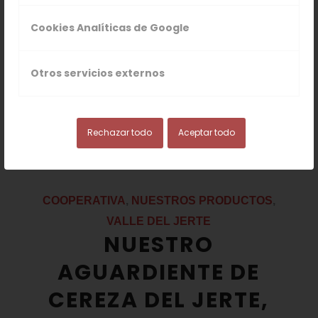
Cooperativas Valle del Jerte
.
Cookies Analíticas de Google
Leer más
Otros servicios externos
Rechazar todo
Aceptar todo
/
/
21 MARZO, 2016
0 COMENTARIOS
POR
ACVJ
COOPERATIVA
,
NUESTROS PRODUCTOS
,
VALLE DEL JERTE
NUESTRO
AGUARDIENTE DE
CEREZA DEL JERTE,