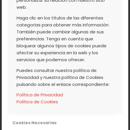
personalizar su relación con nuestro sitio
COOPERATIVA
,
NUESTROS PRODUCTOS
,
web.
VALLE DEL JERTE
Haga clic en los títulos de las diferentes
AGUARDIENTE DE
categorías para obtener más información.
También puede cambiar algunas de sus
CEREZA MEJOR
preferencias. Tenga en cuenta que
DESTILADO ESPAÑOL
bloquear algunos tipos de cookies puede
afectar su experiencia en la web y los
2015
servicios que podemos ofrecer.
Puedes consultar nuestra política de
Privacidad y nuestra política de Cookies
pulsando sobre el enlace correspondiente:
Tenemos el honor de decir que, la
Asociación Española de Periodistas y
Política de Privacidad
Escritores del Vino,
AEPEV
, ha otorgado el
Política de Cookies
prestigioso premio de
Mejor Destilado
Español 2015
,
al Aguardiente de Cereza
Cookies Necesarias
Valle del Jerte de la Agrupación de