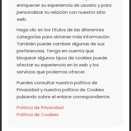
enriquecer su experiencia de usuario y para
personalizar su relación con nuestro sitio
web.
/
/
8 NOVIEMBRE, 2018
0 COMENTARIOS
POR
ACVJ
Haga clic en los títulos de las diferentes
categorías para obtener más información.
También puede cambiar algunas de sus
COOPERATIVA
,
NUESTROS PRODUCTOS
,
preferencias. Tenga en cuenta que
bloquear algunos tipos de cookies puede
TURISMO
,
VALLE DEL JERTE
afectar su experiencia en la web y los
JOSE RIBAGORDA Y EL
servicios que podemos ofrecer.
GRUPO DE ACCIÓN
Puedes consultar nuestra política de
LOCAL SOPRODEVAJE
Privacidad y nuestra política de Cookies
pulsando sobre el enlace correspondiente:
SERÁN
Política de Privacidad
GALARDONADOS ESTE
Política de Cookies
VIERNES CON LA