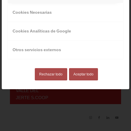
Cookies Necesarias
/
/
30 JULIO, 2014
0 COMENTARIOS
POR
ACVJ
Cookies Analíticas de Google
Otros servicios externos
© 2025
AGRUPACIÓN
Rechazar todo
Aceptar todo
DE
Aviso
|
Codiciones
|
Canal
COOPERATIVAS
Legal
de Venta
Denuncias
VALLE DEL
JERTE S.COOP