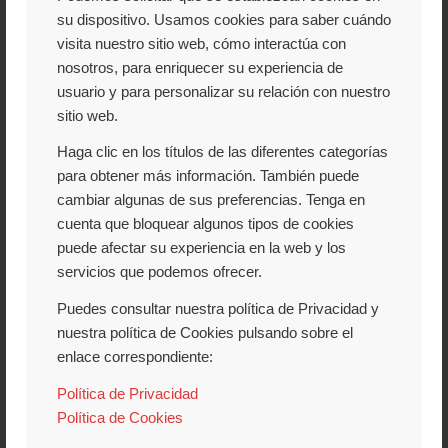
PISCINAS NATURALES
su dispositivo. Usamos cookies para saber cuándo
visita nuestro sitio web, cómo interactúa con
Y ZONAS DE BAÑO EN
nosotros, para enriquecer su experiencia de
usuario y para personalizar su relación con nuestro
EL VALLE DEL JERTE
sitio web.
Haga clic en los títulos de las diferentes categorías
para obtener más información. También puede
Con el calor que hace y la necesidad que tenemos
cambiar algunas de sus preferencias. Tenga en
todos de vacaciones y relax, hoy os proponemos
cuenta que bloquear algunos tipos de cookies
puede afectar su experiencia en la web y los
pegaros un buen chapuzón en las piscinas
servicios que podemos ofrecer.
naturales del Valle del Jerte, donde podréis
Puedes consultar nuestra política de Privacidad y
disfrutar de un paisaje inigualable y de la
nuestra política de Cookies pulsando sobre el
naturaleza en su estado puro. Feliz chapuzón
enlace correspondiente:
Política de Privacidad
Leer más
Política de Cookies