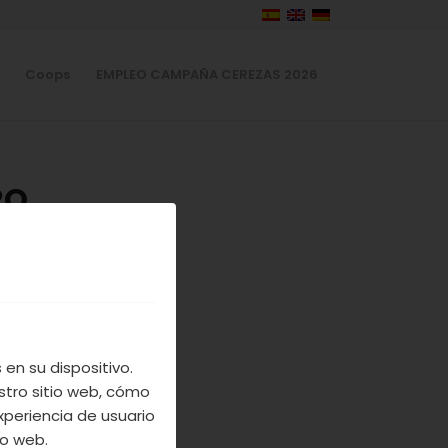
Coops
EMPLEO CAMPAÑA CEREZAS 2026
RO
ELA
en su dispositivo.
stro sitio web, cómo
orma de hacer
xperiencia de usuario
io web.
ra que durante