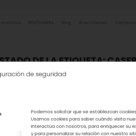
 anuncios
REA/CHAFEA
Blog
Área Clientes
Contacto
ISTADO DE LA ETIQUETA:
CASE
iguración de seguridad
COCINA
,
NUESTROS PRODUCTOS
,
VALLE DEL JERTE
CETA: MERMELADA DE CIRU
CLAUDIA
Podemos solicitar que se establezcan cookies 
s
Usamos cookies para saber cuándo visita nue
e La cucharina Mágica, hoy os presentamos una f
interactúa con nosotros, para enriquecer su e
y para personalizar su relación con nuestro sit
casera de Ciruela claudia del Valle del Jerte, pa