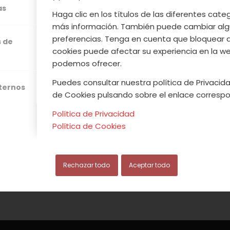
as
 la echéis de menos ;).
Haga clic en los títulos de las diferentes cat
más información. También puede cambiar alg
preferencias. Tenga en cuenta que bloquear 
s de
Leer más
cookies puede afectar su experiencia en la web
podemos ofrecer.
Puedes consultar nuestra política de Privacida
xternos
de Cookies pulsando sobre el enlace correspo
/
/
OSTO, 2017
0 COMENTARIOS
POR
ACVJ
Política de Privacidad
Política de Cookies
Rechazar todo
Aceptar todo
.COOP
Avi