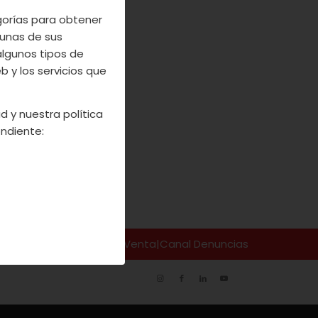
egorías para obtener
unas de sus
algunos tipos de
 y los servicios que
d y nuestra política
ndiente:
so Legal
|
Codiciones de Venta
|
Canal Denuncias