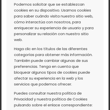
PLANTAS
Podemos solicitar que se establezcan
cookies en su dispositivo. Usamos cookies
AUTÓCTONAS Y
para saber cuándo visita nuestro sitio web,
cómo interactúa con nosotros, para
CABEZUELA DEL VALLE
enriquecer su experiencia de usuario y para
personalizar su relación con nuestro sitio
web.
Como estamos ya recolectando, os
Haga clic en los títulos de las diferentes
categorías para obtener más información.
invitamos a vernos este fin de semana y
También puede cambiar algunas de sus
disfrutar de nuestro Valle. Para los que os
preferencias. Tenga en cuenta que
guste el campo, podeis ir a reconocer e
bloquear algunos tipos de cookies puede
identificar las plantas autóctonas en la
C.
afectar su experiencia en la web y los
servicios que podemos ofrecer.
I. Reserva Natural Garganta de los
Infiernos
. Esta Jornada tendrá lugar el
Puedes consultar nuestra política de
sábado día 25 de mayo a las 9,00h. Luego
Privacidad y nuestra política de Cookies
pulsando sobre el enlace correspondiente:
os proponemos una visita por las tierra de