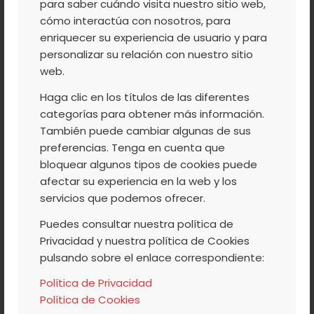
para saber cuándo visita nuestro sitio web,
PARA PROMOCIONAR
cómo interactúa con nosotros, para
enriquecer su experiencia de usuario y para
SU CEREZA
personalizar su relación con nuestro sitio
web.
Haga clic en los títulos de las diferentes
categorías para obtener más información.
La comarca cacereña del Valle del Jerte
También puede cambiar algunas de sus
será escenario a partir del
30 de mayo
de
preferencias. Tenga en cuenta que
un extenso programa de actividades
bloquear algunos tipos de cookies puede
lúdicas, culturales y festivas que culminará
afectar su experiencia en la web y los
el 2 de agosto con la denominada
servicios que podemos ofrecer.
Convivencia de la Cerecera para
Puedes consultar nuestra política de
promocionar este territorio del Norte de
Privacidad y nuestra política de Cookies
pulsando sobre el enlace correspondiente:
Cáceres y sus cerezas.
Política de Privacidad
Política de Cookies
Leer más