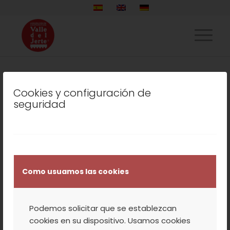
Cookies y configuración de
LISTADO DE LA ETIQUETA:
seguridad
CEREZA PICOTA DEL
JERTE
COOPERATIVA
,
NUESTROS PRODUCTOS
,
TURISMO
,
VALLE DEL JERTE
Como usuamos las cookies
EL VALLE DEL JERTE
OFERTA UNA
Podemos solicitar que se establezcan
cookies en su dispositivo. Usamos cookies
CAMPAÑA FESTIVA