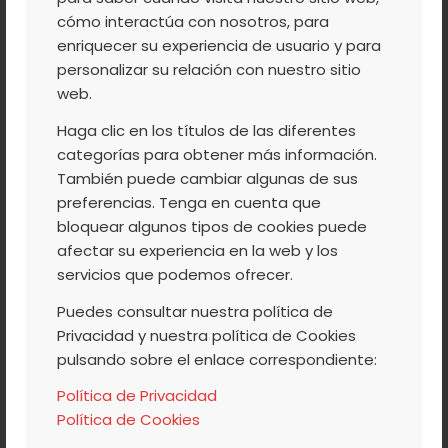
CERTIFICADAS DEL
cómo interactúa con nosotros, para
JERTE
enriquecer su experiencia de usuario y para
personalizar su relación con nuestro sitio
web.
Haga clic en los títulos de las diferentes
El Consejo Regulador de la Denominación
categorías para obtener más información.
de Origen Protegida Cereza del Jerte ha
También puede cambiar algunas de sus
comenzado a certificar las primeras
preferencias. Tenga en cuenta que
cerezas de esta campaña. Se trata de la
bloquear algunos tipos de cookies puede
afectar su experiencia en la web y los
variedad Navalinda, la única que teniendo
servicios que podemos ofrecer.
pedúnculo está certificada como Cereza
del Jerte.
Puedes consultar nuestra política de
Privacidad y nuestra política de Cookies
pulsando sobre el enlace correspondiente:
Leer más
Política de Privacidad
Política de Cookies