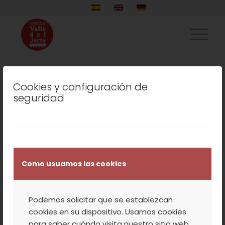
Cookies y configuración de
LISTADO DE LA ETIQUETA:
seguridad
CEREZAS CERTIFICADAS
DEL JERTE
NOTICIAS
YA ESTÁN EN EL
Como usuamos las cookies
MERCADO LAS
Podemos solicitar que se establezcan
PRIMERAS CEREZAS
cookies en su dispositivo. Usamos cookies
para saber cuándo visita nuestro sitio web,