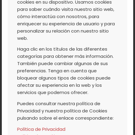
cookies en su dispositivo. Usamos cookies
EUROPEO PARA
para saber cuándo visita nuestro sitio web,
cómo interactúa con nosotros, para
HABLAR DEL
enriquecer su experiencia de usuario y para
COOPERATIVO
personalizar su relación con nuestro sitio
web.
EXTREMEÑO
Haga clic en los títulos de las diferentes
categorías para obtener más información.
También puede cambiar algunas de sus
preferencias. Tenga en cuenta que
La Junta de Extremadura invitó a
bloquear algunos tipos de cookies puede
Cooperativas Agrolimentarias de
afectar su experiencia en la web y los
Extremadura a un viaje a Bruselas para
servicios que podemos ofrecer.
conocer el Parlamento Europeo, así como
Puedes consultar nuestra política de
contactar con diferentes departamentos,
Privacidad y nuestra política de Cookies
para hacerles llegar temas de interés del
pulsando sobre el enlace correspondiente:
mundo cooperativo extremeño.
Política de Privacidad