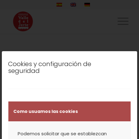
LISTADO DE LA ETIQUETA:
Cookies y configuración de
COOPERATIVAS
seguridad
AGROLIMENTARIAS
COOPERATIVA
,
NUESTROS PRODUCTOS
,
VALLE DEL JERTE
EMILIO SÁNCHEZ
Como usuamos las cookies
SERRANO INVITADO AL
Podemos solicitar que se establezcan
PARLAMENTO