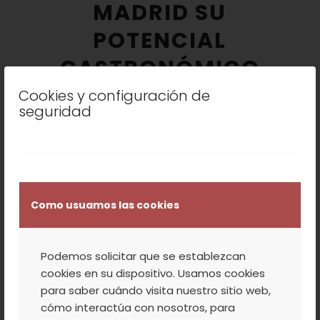
MADRID SU
POTENCIAL
GASTRONÓMICO
Cookies y configuración de
seguridad
La cereza del Jerte exhibió el pasado
jueves sus posibilidades culinarias para
elaborar todo tipo de tapas, tanto frías
como calientes, en una demostración a
Como usuamos las cookies
cargo de la
Escuela Superior de
Hostelería y Turismo de Madrid
,
Podemos solicitar que se establezcan
organizada coincidiendo con el inicio de la
cookies en su dispositivo. Usamos cookies
campaña de esta fruta.
para saber cuándo visita nuestro sitio web,
cómo interactúa con nosotros, para