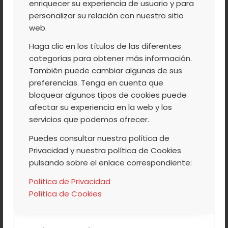
enriquecer su experiencia de usuario y para
Leer más
personalizar su relación con nuestro sitio
web.
Haga clic en los títulos de las diferentes
categorías para obtener más información.
/
/
4 JUNIO, 2013
0 COMENTARIOS
POR
ACVJ
También puede cambiar algunas de sus
preferencias. Tenga en cuenta que
bloquear algunos tipos de cookies puede
COCINA
,
NUESTROS PRODUCTOS
,
VALLE DEL
afectar su experiencia en la web y los
servicios que podemos ofrecer.
JERTE
LA ESCUELA DE
Puedes consultar nuestra política de
Privacidad y nuestra política de Cookies
HOSTELERÍA
pulsando sobre el enlace correspondiente:
ENSEÑARÁ A COCINAR
Política de Privacidad
CON CEREZA DEL
Política de Cookies
JERTE