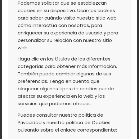
MEJORAR LOS
Podemos solicitar que se establezcan
RESULTADOS EN
cookies en su dispositivo. Usamos cookies
para saber cuándo visita nuestro sitio web,
CULTIVO ECOLÓGICO
cómo interactúa con nosotros, para
enriquecer su experiencia de usuario y para
DE LOS ÚLTIMOS AÑOS
personalizar su relación con nuestro sitio
web.
Haga clic en los títulos de las diferentes
Ayer estuvimos en la presentación del Plan
categorías para obtener más información.
También puede cambiar algunas de sus
Estratégico de agricultura biológica en
preferencias. Tenga en cuenta que
Extremadura. Desde la Agrupación
bloquear algunos tipos de cookies puede
tenemos la determinación de mejorar la
afectar su experiencia en la web y los
comercialización de este tipo de productos
servicios que podemos ofrecer.
y que nuestros agricultores se vean
Puedes consultar nuestra política de
beneficiados de un cultivo de
Privacidad y nuestra política de Cookies
futuro. Vamos a apostar por mejorar los
pulsando sobre el enlace correspondiente:
resultados en bio de los últimos años,