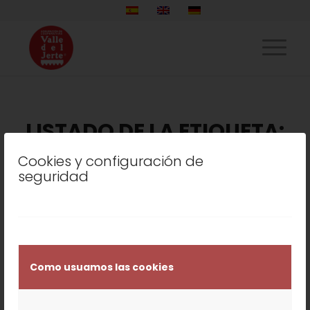
LISTADO DE LA ETIQUETA:
FUTURO
Cookies y configuración de
seguridad
COOPERATIVA
,
NUESTROS PRODUCTOS
,
VALLE DEL JERTE
LA AGRUPACIÓN DE
COOPERATIVAS
Como usuamos las cookies
APUESTA POR