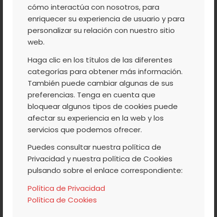
ARGUIÑANO
cómo interactúa con nosotros, para
enriquecer su experiencia de usuario y para
personalizar su relación con nuestro sitio
web.
Aprovechando que es temporada de los
riquísimos
arándanos
del Valle del Jerte,
Haga clic en los títulos de las diferentes
categorías para obtener más información.
hoy os animamos a preparar unas
También puede cambiar algunas de sus
riquísimas galletas caseras de chocolate y
preferencias. Tenga en cuenta que
arándanos
en el horno. Una receta de Eva
bloquear algunos tipos de cookies puede
Arguiñano para que disfrutéis en familia
afectar su experiencia en la web y los
servicios que podemos ofrecer.
de una forma sana y divertida.
Puedes consultar nuestra política de
Privacidad y nuestra política de Cookies
Leer más
pulsando sobre el enlace correspondiente:
Política de Privacidad
Política de Cookies
/
/
14 JULIO, 2017
0 COMENTARIOS
POR
ACVJ