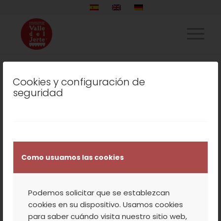
Cookies y configuración de
LISTADO DE LA ETIQUETA:
seguridad
GALLETAS
COCINA
,
COOPERATIVA
,
NUESTROS
PRODUCTOS
,
SIN CATEGORÍA
Como usuamos las cookies
RECETA DE GALLETAS
DE CHOCOLATE Y
Podemos solicitar que se establezcan
ARÁNDANOS DE EVA
cookies en su dispositivo. Usamos cookies
para saber cuándo visita nuestro sitio web,