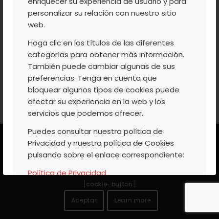
enriquecer su experiencia de usuario y para
personalizar su relación con nuestro sitio
web.
Haga clic en los títulos de las diferentes
categorías para obtener más información.
También puede cambiar algunas de sus
preferencias. Tenga en cuenta que
bloquear algunos tipos de cookies puede
afectar su experiencia en la web y los
servicios que podemos ofrecer.
Puedes consultar nuestra política de
Este sitio web utiliza cookies propias y de terceros para
Privacidad y nuestra política de Cookies
ofrecer un mejor servicio. Si continua navegando, se
pulsando sobre el enlace correspondiente:
considerará que acepta su uso. Encontrará más
Política de Privacidad
información en nuestra
Política de Cookies
Política de Cookies
[cookie_button]
Aceptar
Learn more