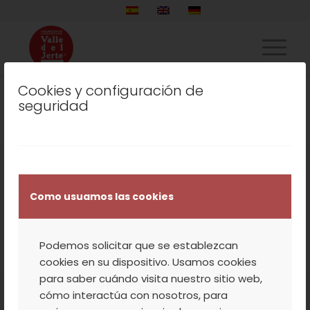
Cookies y configuración de
seguridad
© 2025
AGRUPACIÓN
DE
Aviso
|
Codiciones
|
Canal
Como usuamos las cookies
COOPERATIVAS
Legal
de Venta
Denuncias
VALLE DEL JERTE
S.COOP
Podemos solicitar que se establezcan
cookies en su dispositivo. Usamos cookies
para saber cuándo visita nuestro sitio web,
cómo interactúa con nosotros, para