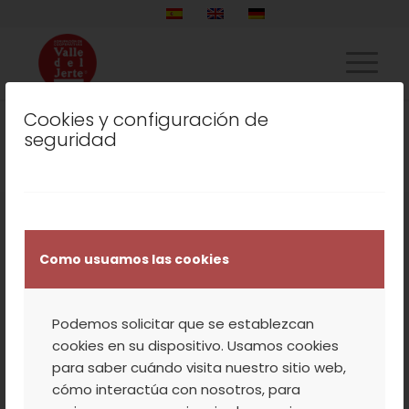
Cookies y configuración de
seguridad
© 2025
AGRUPACIÓN
DE
Aviso
|
Codiciones
|
Canal
Como usuamos las cookies
COOPERATIVAS
Legal
de Venta
Denuncias
VALLE DEL JERTE
S.COOP
Podemos solicitar que se establezcan
cookies en su dispositivo. Usamos cookies
para saber cuándo visita nuestro sitio web,
cómo interactúa con nosotros, para