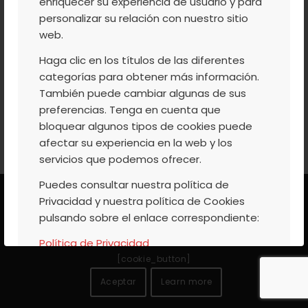
enriquecer su experiencia de usuario y para
personalizar su relación con nuestro sitio
web.
Haga clic en los títulos de las diferentes
categorías para obtener más información.
También puede cambiar algunas de sus
preferencias. Tenga en cuenta que
bloquear algunos tipos de cookies puede
afectar su experiencia en la web y los
servicios que podemos ofrecer.
Puedes consultar nuestra política de
Este sitio web utiliza cookies propias y de terceros para
Privacidad y nuestra política de Cookies
ofrecer un mejor servicio. Si continua navegando, se
pulsando sobre el enlace correspondiente:
considerará que acepta su uso. Encontrará más
Política de Privacidad
información en nuestra
Política de Cookies
Política de Cookies
[cookie_button]
Aceptar
Learn more