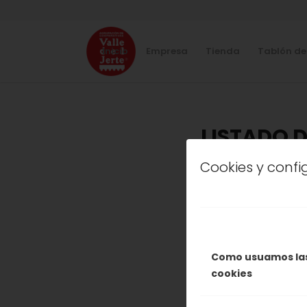
Inicio
Empresa
Tienda
Tablón de
LISTADO D
Cookies y conf
CO
Como usuamos la
cookies
Seguimos en la
viernes os p