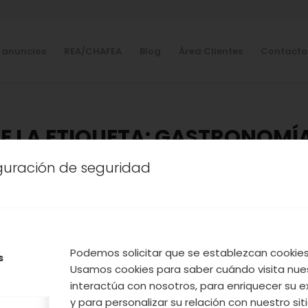
 anuncios
REA/CHAFEA
Blog
Área Clientes
Contacto
E LA ETIQUETA:
GASTRONOMÍA
VALLE DEL JERTE
iguración de seguridad
CINA
,
NUESTROS PRODUCTOS
,
TURISMO
,
VALLE DEL J
RECETA PATATAS REVOLCÁ
Podemos solicitar que se establezcan cookies 
s
Usamos cookies para saber cuándo visita nue
 línea de promocionar los platos típicos del Valle 
interactúa con nosotros, para enriquecer su e
orponemos como gastronomía popular las Patatas 
y para personalizar su relación con nuestro sit