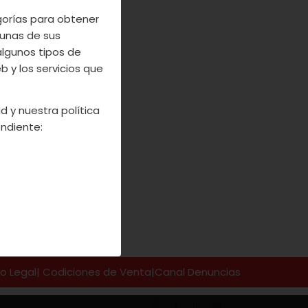
ío. Si después
egorías para obtener
na comida de
unas de sus
algunos tipos de
 y los servicios que
d y nuestra política
ndiente:
so Legal
|
Codiciones de Venta
|
Canal Denuncias