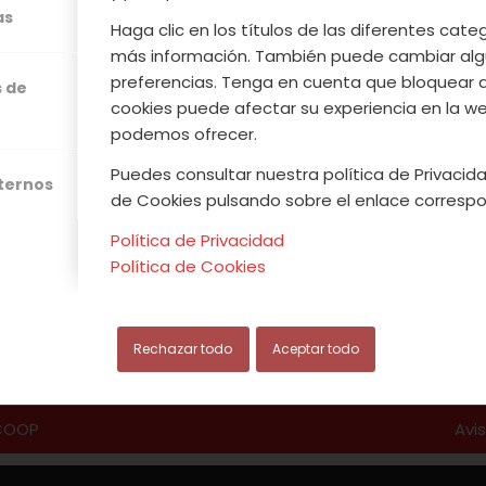
económica y sencilla de hacer ahora que viene el fr
as
Haga clic en los títulos de las diferentes cat
amos con un buen
licor de Gloria
, tendremos u
más información. También puede cambiar alg
en provecho y feliz fin de semana ;).
preferencias. Tenga en cuenta que bloquear 
s de
cookies puede afectar su experiencia en la web
podemos ofrecer.
Leer más
Puedes consultar nuestra política de Privacida
xternos
de Cookies pulsando sobre el enlace correspo
Política de Privacidad
Política de Cookies
/
/
TUBRE, 2013
0 COMENTARIOS
POR
ACVJ
Rechazar todo
Aceptar todo
.COOP
Avi