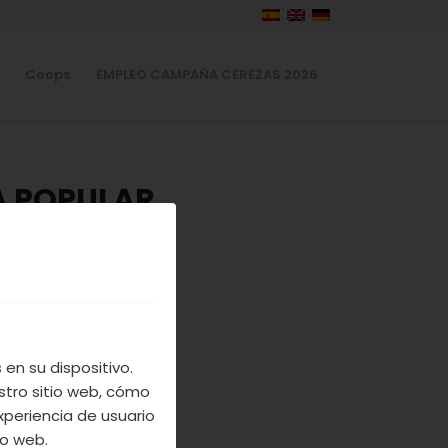
Coops
EMPLEO CAMPAÑA CEREZAS 2026
 POPULAR
ERTE
S
en su dispositivo.
stro sitio web, cómo
del Jerte. Este
xperiencia de usuario
Revolcás, una
io web.