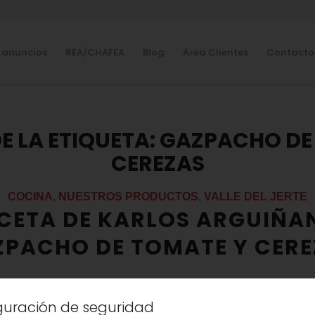
 anuncios
REA/CHAFEA
Blog
Área Clientes
Contacto
E LA ETIQUETA:
GAZPACHO DE
CEREZAS
COCINA
,
NUESTROS PRODUCTOS
,
VALLE DEL JERTE
CETA DE KARLOS ARGUIÑA
ZPACHO DE TOMATE Y CERE
iguración de seguridad
 hoy nos la presenta Karlos Arguiñano preparand