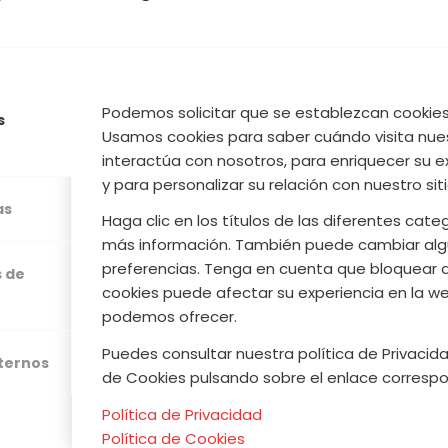
erezas con guarnición de aguacate, pimiento dulc
 un plato muy saludable, refrescante, antioxidante, 
co
Podemos solicitar que se establezcan cookies 
s
Usamos cookies para saber cuándo visita nue
interactúa con nosotros, para enriquecer su e
y para personalizar su relación con nuestro sit
Leer más
as
Haga clic en los títulos de las diferentes cat
más información. También puede cambiar alg
preferencias. Tenga en cuenta que bloquear 
s de
cookies puede afectar su experiencia en la web
/
/
UNIO, 2019
0 COMENTARIOS
POR
ACVJ
podemos ofrecer.
Puedes consultar nuestra política de Privacida
xternos
de Cookies pulsando sobre el enlace correspo
Política de Privacidad
Política de Cookies