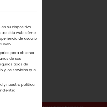
e, cebollino y
fácil de hacer
en su dispositivo.
stro sitio web, cómo
xperiencia de usuario
io web.
egorías para obtener
unas de sus
algunos tipos de
 y los servicios que
d y nuestra política
ndiente: