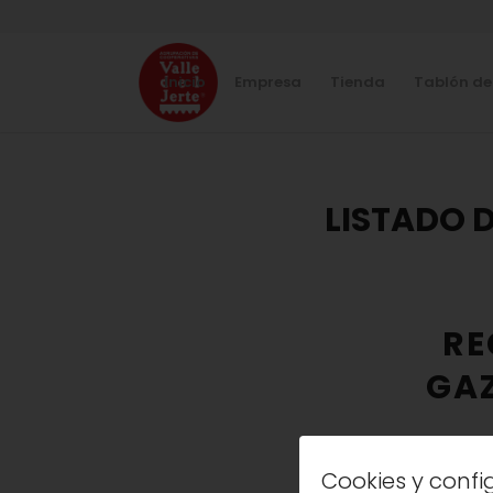
Inicio
Empresa
Tienda
Tablón de
LISTADO D
RE
GA
Cookies y conf
La receta de