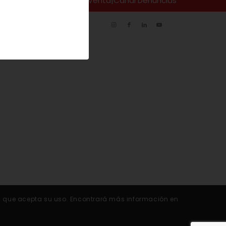
so Legal
|
Codiciones de Venta
|
Canal Denuncias
rará que acepta su uso. Encontrará más información en