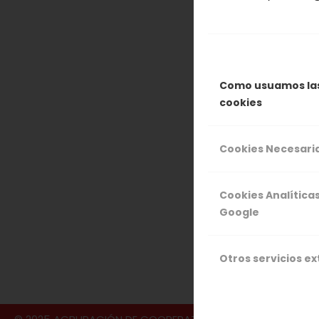
de tomate y c
ajo negro. Es
y muy muy ri
Como usuamos la
cookies
Cookies Necesari
Cookies Analítica
Google
4 J
Otros servicios e