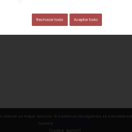
.COOP
Avi
Rechazar todo
Aceptar todo
 para ofrecer un mejor servicio. Si continua navegando, se conside
nuestra
Política de Cookies
[cookie_button]