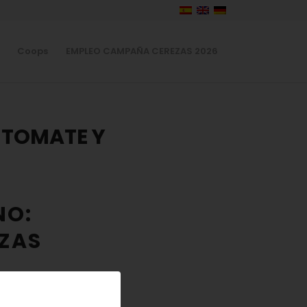
Coops
EMPLEO CAMPAÑA CEREZAS 2026
 TOMATE Y
NO:
ZAS
o un gazpacho