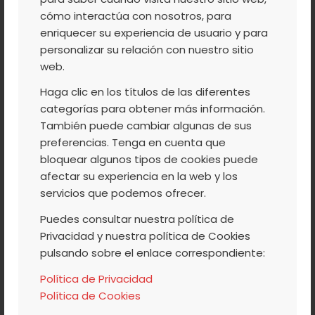
cómo interactúa con nosotros, para
La plaza de la biblioteca municipal de
enriquecer su experiencia de usuario y para
Madrigal de la Vera
será escenario
personalizar su relación con nuestro sitio
mañana, 12 de septiembre, de la
web.
presentación del último trabajo del grupo
Haga clic en los títulos de las diferentes
Manantial Folk. Se trata del
‘Cancionero
categorías para obtener más información.
Tradicional de la Comarca de la Vera’
, en
También puede cambiar algunas de sus
el que se recogen 600 canciones con su
preferencias. Tenga en cuenta que
bloquear algunos tipos de cookies puede
partitura, estudio y comentario. Además
afectar su experiencia en la web y los
de autoridades locales y regionales,
servicios que podemos ofrecer.
asistirán Pedro Lahorascala y Ángel Tirado,
Puedes consultar nuestra política de
autores y miembros de Manantial Folk. Será
Privacidad y nuestra política de Cookies
a las 22,30 h, no os lo perdais!!!
pulsando sobre el enlace correspondiente:
Política de Privacidad
Leer más
Política de Cookies