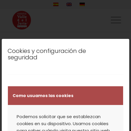
Cookies y configuración de
LISTADO DE LA ETIQUETA:
seguridad
GRUPO MANANTIAL FOLK
SIN CATEGORÍA
,
TURISMO
,
VALLE DEL JERTE
CANCIONERO DE LA
Como usuamos las cookies
VERA Y FIESTAS DEL
CRISTO
Podemos solicitar que se establezcan
cookies en su dispositivo. Usamos cookies
para saber cuándo visita nuestro sitio web,