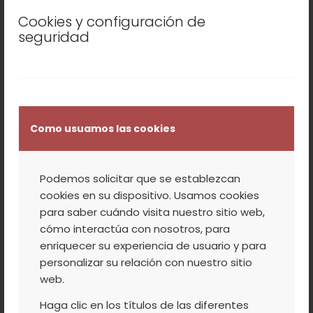
completamente naturales y genuinos,
Cookies y configuración de
elaborados según las técnicas
seguridad
tradicionales a partir de los propios
alcoholes y los jugos de la fruta. Carecen
de elementos sintéticos y sólo contienen
frutas del Valle del Jerte y La Vera.
Como usuamos las cookies
Podemos presumir que ya sea en forma de
Aguardiente o de Licor, en la Destilería de
Podemos solicitar que se establezcan
la Agrupación de Cooperativas del Valle
cookies en su dispositivo. Usamos cookies
del Jerte, elaboramos los
mejores
para saber cuándo visita nuestro sitio web,
destilados
, a partir de nuestras deliciosas y
cómo interactúa con nosotros, para
reconocidas frutas.
enriquecer su experiencia de usuario y para
personalizar su relación con nuestro sitio
Se trata de riquísimos licores y
web.
aguardientes, productos 100% naturales, a
Haga clic en los títulos de las diferentes