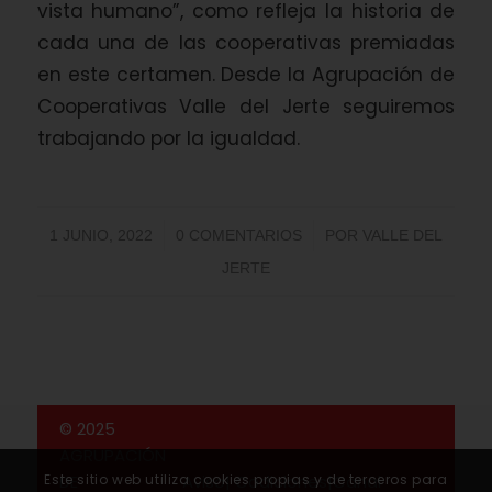
vista humano”, como refleja la historia de
cada una de las cooperativas premiadas
en este certamen. Desde la Agrupación de
Cooperativas Valle del Jerte seguiremos
trabajando por la igualdad.
/
/
1 JUNIO, 2022
0 COMENTARIOS
POR
VALLE DEL
JERTE
© 2025
AGRUPACIÓN
DE
Aviso
|
Codiciones
|
Canal
Este sitio web utiliza cookies propias y de terceros para