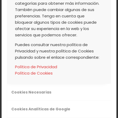
los que no se añaden colorantes,
categorías para obtener más información.
conservantes, o estabilizantes, ni ningún
También puede cambiar algunas de sus
preferencias. Tenga en cuenta que
otro producto químico.
bloquear algunos tipos de cookies puede
Así que, ya sabéis, siempre con un
afectar su experiencia en la web y los
servicios que podemos ofrecer.
consumo responsable… ¡tenéis que
probarlos!
Puedes consultar nuestra política de
Privacidad y nuestra política de Cookies
¡Elegid el que más os guste y disfrutad de
pulsando sobre el enlace correspondiente:
estos productos tan nuestros!
Política de Privacidad
Política de Cookies
Cookies Necesarias
Cookies Analíticas de Google