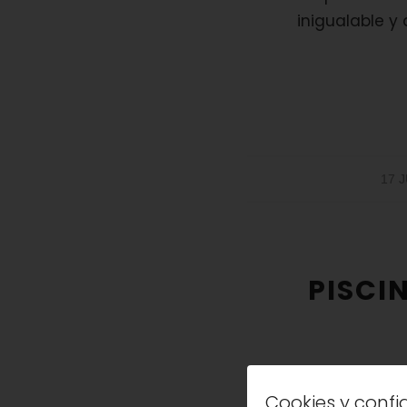
inigualable y
17 
PISCI
Cookies y conf