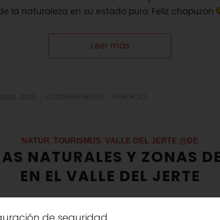
 de la naturaleza en su estado puro. Feliz chapuzón
Leer más
/
/
JUNIO, 2016
0 COMENTARIOS
POR
ACVJ
NATUR
,
TOURISMUS
,
VALLE DEL JERTE @DE
NAS NATURALES Y ZONAS D
EN EL VALLE DEL JERTE
iguración de seguridad