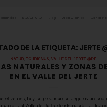
 anuncios
REA/CHAFEA
Blog
Área Clientes
Contacto
STADO DE LA ETIQUETA:
JERTE 
NATUR
,
TOURISMUS
,
VALLE DEL JERTE @DE
NAS NATURALES Y ZONAS D
EN EL VALLE DEL JERTE
e el verano, hoy os proponemos pegaros un bue
aturales del Valle del Jerte, donde podréis disfruta