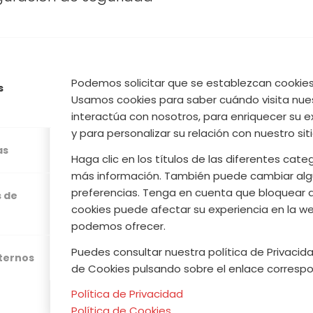
 que hace y la necesidad que tenemos todos de
 proponemos pegaros un buen chapuzón en las pisc
 Jerte, donde podréis disfrutar de un paisaje inigu
 su estado puro. Feliz chapuzón
Podemos solicitar que se establezcan cookies 
s
Usamos cookies para saber cuándo visita nue
Leer más
interactúa con nosotros, para enriquecer su e
y para personalizar su relación con nuestro sit
as
Haga clic en los títulos de las diferentes cat
más información. También puede cambiar alg
/
/
JULIO, 2014
0 COMENTARIOS
POR
ACVJ
preferencias. Tenga en cuenta que bloquear 
s de
cookies puede afectar su experiencia en la web
podemos ofrecer.
Puedes consultar nuestra política de Privacida
xternos
de Cookies pulsando sobre el enlace correspo
.COOP
Avi
Política de Privacidad
Política de Cookies