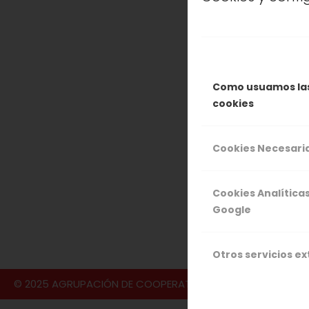
Con el calor
relax, hoy os
del Valle del
naturaleza en
Como usuamos la
cookies
Cookies Necesari
30 
Cookies Analítica
Google
Otros servicios e
© 2025 AGRUPACIÓN DE COOPERATIVAS VALLE DEL JERTE S