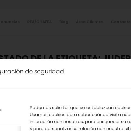
 anuncios
REA/CHAFEA
Blog
Área Clientes
Contacto
ISTADO DE LA ETIQUETA:
JUDER
iguración de seguridad
A
,
NATURALEZA
,
NUESTROS PRODUCTOS
,
TURISMO
,
VAL
OCIMIENTO E IDENTIFICAC
AS AUTÓCTONAS Y CABEZUE
VALLE
Podemos solicitar que se establezcan cookies 
s
Usamos cookies para saber cuándo visita nue
interactúa con nosotros, para enriquecer su e
y para personalizar su relación con nuestro sit