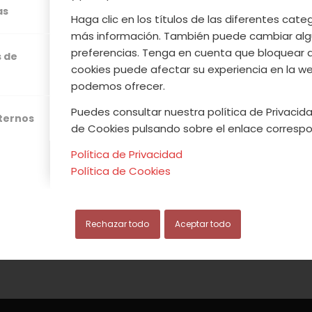
 ya recolectando, os invitamos a vernos este fi
as
Haga clic en los títulos de las diferentes cat
 nuestro Valle. Para los que os guste el campo
más información. También puede cambiar alg
identificar las plantas autóctonas en la
C. I. Re
preferencias. Tenga en cuenta que bloquear 
s de
los Infiernos
. Esta Jornada tendrá lugar el sáb
cookies puede afectar su experiencia en la web
00h. Luego os proponemos una visita por las tierr
podemos ofrecer.
ezuela del Valle. Feliz fin de semana.
Puedes consultar nuestra política de Privacida
xternos
de Cookies pulsando sobre el enlace correspo
Leer más
Política de Privacidad
Política de Cookies
/
/
Rechazar todo
Aceptar todo
MAYO, 2013
0 COMENTARIOS
POR
ACVJ