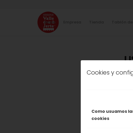
Inicio
Empresa
Tienda
Tablón de
L
Cookies y conf
COOPERATIV
RECON
PLANT
Como usuamos la
cookies