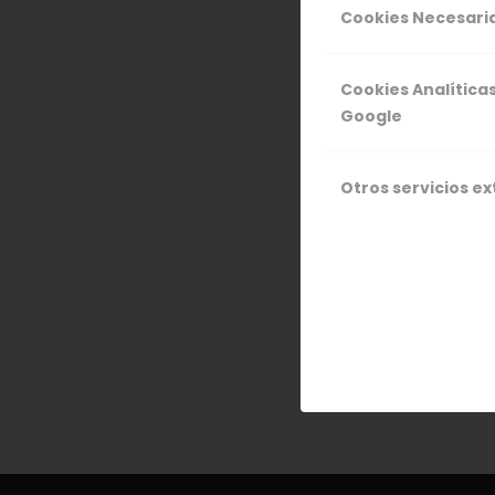
Como estamos
Cookies Necesari
disfrutar de
reconocer e 
Cookies Analítica
Garganta de 
Google
mayo a las 9,
del Jerte: Cab
Otros servicios e
24 