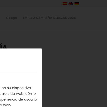
Coops
EMPLEO CAMPAÑA CEREZAS 2026
ÍA
LE DEL JERTE
IÓN DE
LA DEL
en su dispositivo.
stro sitio web, cómo
xperiencia de usuario
io web.