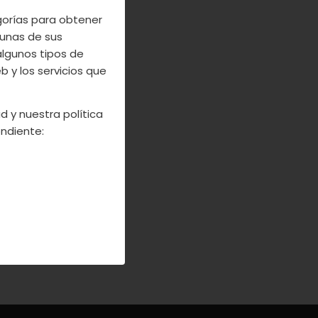
n de semana y
egorías para obtener
, podeis ir a
unas de sus
serva Natural
algunos tipos de
ado día 25 de
 y los servicios que
a de la picota
d y nuestra política
ndiente: