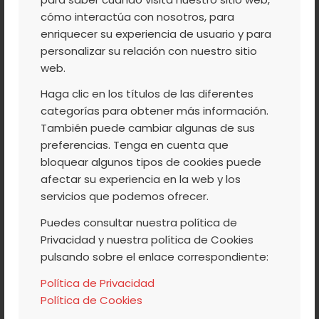
JERTE ¡DESCÚBRELO!
cómo interactúa con nosotros, para
enriquecer su experiencia de usuario y para
personalizar su relación con nuestro sitio
Ya estamos en primavera y por fin salimos
web.
todos de la cueva en la que nos metemos
Haga clic en los títulos de las diferentes
durante el invierno. Los días son más
categorías para obtener más información.
También puede cambiar algunas de sus
largos, más soleados y nuestro cuerpo nos
preferencias. Tenga en cuenta que
pide desesperadamente estar al aire libre.
bloquear algunos tipos de cookies puede
Se acercan puentes y vacaciones y
afectar su experiencia en la web y los
empezamos buscar dónde podemos hacer
servicios que podemos ofrecer.
una escapada con amigos o familiares. A
Puedes consultar nuestra política de
ser posible, un lugar donde los niños y los
Privacidad y nuestra política de Cookies
adultos podamos disfrutar a la vez.
pulsando sobre el enlace correspondiente:
Política de Privacidad
Política de Cookies
Leer más