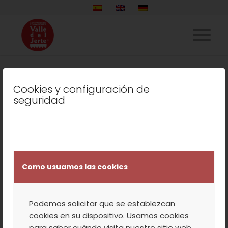
Cookies y configuración de
LISTADO DE LA ETIQUETA:
seguridad
LEYENDAS
COOPERATIVA
,
NATURALEZA
,
NUESTROS
PRODUCTOS
,
TURISMO
,
VALLE DEL JERTE
VIAJE MÁGICO CON
Como usuamos las cookies
LOS NIÑOS: CEREZO EN
Podemos solicitar que se establezcan
FLOR EN EL VALLE DEL
cookies en su dispositivo. Usamos cookies
para saber cuándo visita nuestro sitio web,