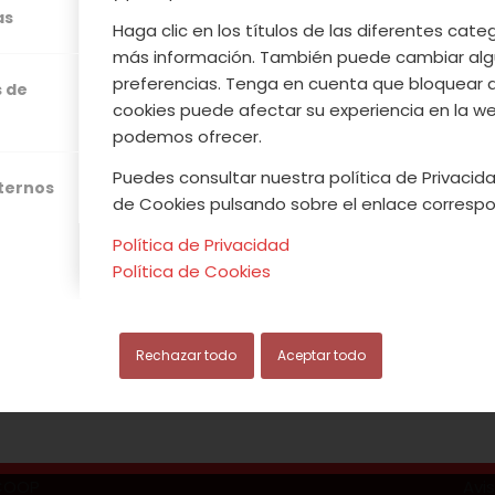
egulador de la Denominación de Origen Protegi
as
Haga clic en los títulos de las diferentes cat
laboración con la marca Alimentos de Extremadura
más información. También puede cambiar alg
ra a través de Extremadura Avante y la Asociació
preferencias. Tenga en cuenta que bloquear 
s de
ersas degustaciones en mercados de Madrid, Barce
cookies puede afectar su experiencia en la web
ncia para promocionar el producto.
podemos ofrecer.
Puedes consultar nuestra política de Privacida
xternos
de Cookies pulsando sobre el enlace correspo
Leer más
Política de Privacidad
Política de Cookies
/
/
JUNIO, 2013
0 COMENTARIOS
POR
ACVJ
Rechazar todo
Aceptar todo
.COOP
Avi