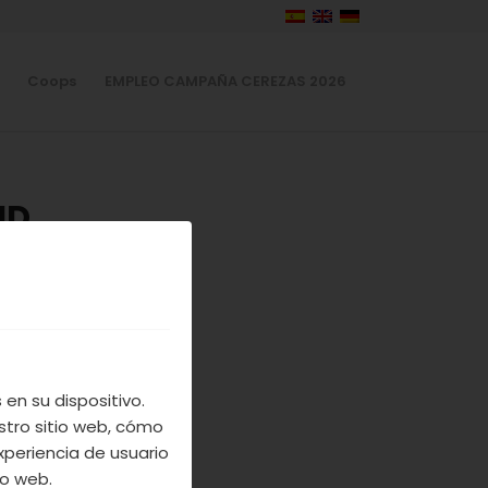
Coops
EMPLEO CAMPAÑA CEREZAS 2026
ID
L JERTE
IONA EN
LONA,
A
en su dispositivo.
stro sitio web, cómo
xperiencia de usuario
io web.