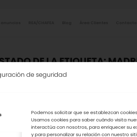
 anuncios
REA/CHAFEA
Blog
Área Clientes
Contacto
ISTADO DE LA ETIQUETA:
MADR
iguración de seguridad
ROS PRODUCTOS
,
SIN CATEGORÍA
,
TURISMO
,
VALLE DE
EZA DEL JERTE SE PROMOC
ADOS DE MADRID, BARCE
SEVILLA, BILBAO Y VALENCI
Podemos solicitar que se establezcan cookies 
s
Usamos cookies para saber cuándo visita nue
interactúa con nosotros, para enriquecer su e
y para personalizar su relación con nuestro sit