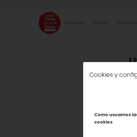
Inicio
Empresa
Tienda
Tablón de
L
Cookies y conf
NUEST
LA CER
MERC
Como usuamos la
cookies