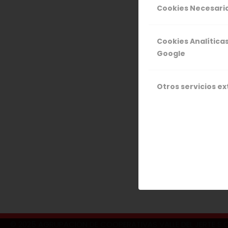
El Consejo R
Cookies Necesari
Jerte, en co
de Extremadu
Cookies Analítica
realizará div
Google
Bilbao y Vale
Otros servicios e
18 
© 2025 AGRUPACIÓN DE COOPERATIVAS VALLE DEL JERTE S