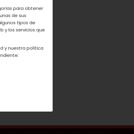
da Cereza del
egorías para obtener
 del Gobierno
unas de sus
n ‘5 al Día’,
algunos tipos de
lona, Sevilla,
 y los servicios que
d y nuestra política
ndiente:
so Legal
|
Codiciones de Venta
|
Canal Denuncias