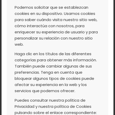
REÚNE CON LA JUNTA
Podemos solicitar que se establezcan
PARA ABORDAR CON
cookies en su dispositivo. Usamos cookies
URGENCIA LA CAÍDA
para saber cuándo visita nuestro sitio web,
cómo interactúa con nosotros, para
DE PRECIOS DE LA
enriquecer su experiencia de usuario y para
CEREZA.
personalizar su relación con nuestro sitio
web.
Haga clic en los títulos de las diferentes
categorías para obtener más información.
La Agrupación de Cooperativas Valle del
También puede cambiar algunas de sus
Jerte preocupada ante la situación que se
preferencias. Tenga en cuenta que
bloquear algunos tipos de cookies puede
está dando en la comercialización de la
afectar su experiencia en la web y los
cereza, solicitó un encuentro urgente con
servicios que podemos ofrecer.
representantes institucionales para tratar el
Puedes consultar nuestra política de
problema con celeridad. Los agricultores
Privacidad y nuestra política de Cookies
están buscando soluciones, planeando
pulsando sobre el enlace correspondiente: