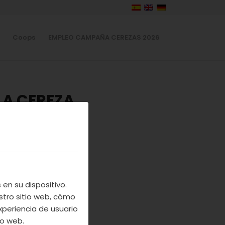
Coops
EMPLEO CAMPAÑA CEREZAS 2026
LA CEREZA
REZA EN
en su dispositivo.
stro sitio web, cómo
la Cereza
, con
xperiencia de usuario
io web.
s. Una variada