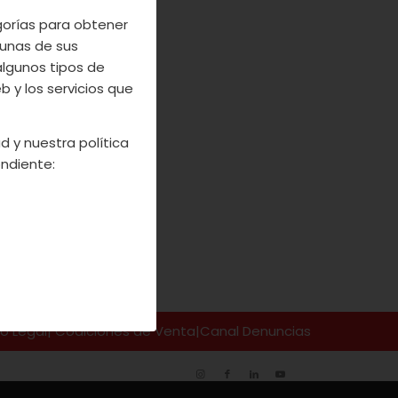
era
pasión
que
egorías para obtener
unas de sus
algunos tipos de
 y los servicios que
d y nuestra política
ndiente:
so Legal
|
Codiciones de Venta
|
Canal Denuncias