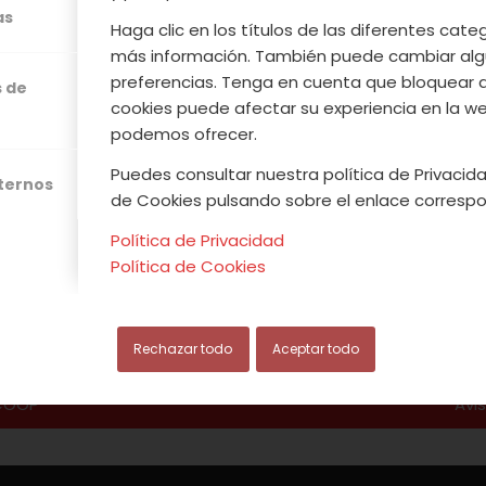
as
ogramación acercó a los visitantes a la verdad
Haga clic en los títulos de las diferentes cat
ste fruto en la citada comarca del norte cacereño.
más información. También puede cambiar alg
preferencias. Tenga en cuenta que bloquear 
s de
cookies puede afectar su experiencia en la web
Leer más
podemos ofrecer.
Puedes consultar nuestra política de Privacida
xternos
de Cookies pulsando sobre el enlace correspo
Política de Privacidad
/
/
JUNIO, 2013
0 COMENTARIOS
POR
ACVJ
Política de Cookies
Rechazar todo
Aceptar todo
.COOP
Avi