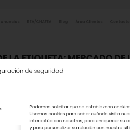
 anuncios
REA/CHAFEA
Blog
Área Clientes
Contacto
DE LA ETIQUETA:
MERCADO DE 
iguración de seguridad
NUESTROS PRODUCTOS
,
TURISMO
,
VALLE DEL JERTE
XITO DE LA FERIA DE LA CE
REBOLLAR
Podemos solicitar que se establezcan cookies 
s
Usamos cookies para saber cuándo visita nue
 celebró en la localidad de Rebollar la
IV Feria de 
interactúa con nosotros, para enriquecer su e
y para personalizar su relación con nuestro sit
a de público que participó en todas las actividade