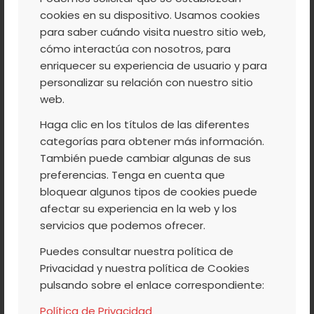
cookies en su dispositivo. Usamos cookies
CONQUISTA
para saber cuándo visita nuestro sitio web,
MERCADOS EN UNA
cómo interactúa con nosotros, para
enriquecer su experiencia de usuario y para
EDICIÓN MÁS DE FRUIT
personalizar su relación con nuestro sitio
LOGÍSTICA
web.
Haga clic en los títulos de las diferentes
categorías para obtener más información.
También puede cambiar algunas de sus
Una delegación de la Agrupación de
preferencias. Tenga en cuenta que
Cooperativas está presente en esta feria
bloquear algunos tipos de cookies puede
afectar su experiencia en la web y los
alemana, la más importante del mundo en
servicios que podemos ofrecer.
sector, con el objetivo de abrirse a nuevos
Puedes consultar nuestra política de
mercados y darse a conocer entre
Privacidad y nuestra política de Cookies
potenciales clientes, antes del arranque de
pulsando sobre el enlace correspondiente:
las diferentes campañas de este año.
Política de Privacidad