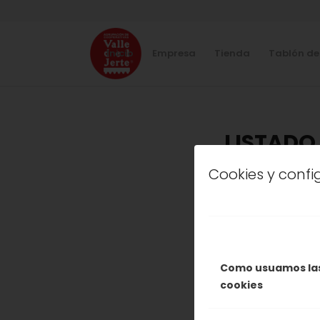
Inicio
Empresa
Tienda
Tablón de
LISTADO 
Cookies y conf
C
AGRUP
Como usuamos la
cookies