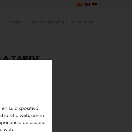
Coops
EMPLEO CAMPAÑA CEREZAS 2026
LA TARDE
TE
A
 VALLE
en su dispositivo.
stro sitio web, cómo
xperiencia de usuario
io web.