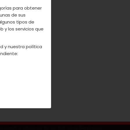
Cooperativas
egorías para obtener
res saludables
unas de sus
noviembre de
algunos tipos de
 Agrupación de
 y los servicios que
d y nuestra política
ndiente:
so Legal
|
Codiciones de Venta
|
Canal Denuncias