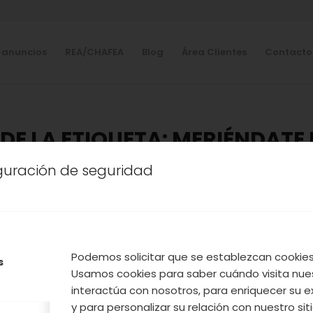
 anuncios
REA/CHAFEA
Blog
Área Clientes
Contacto
DE LA ETIQUETA:
MERIÉNDATE 
iguración de seguridad
OOPERATIVA
,
NUESTROS PRODUCTOS
,
VALLE DEL JER
MERIÉNDATE LA TARDE EN L
ACIÓN DE COOPERATIVAS
DEL JERTE
Podemos solicitar que se establezcan cookies 
s
Usamos cookies para saber cuándo visita nue
interactúa con nosotros, para enriquecer su e
y para personalizar su relación con nuestro sit