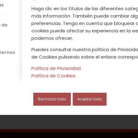
ón de Cooperativas Valle del Jerte junto con 
as
Haga clic en los títulos de las diferentes cat
rias de Extremadura está organizando unos
talle
más información. También puede cambiar alg
os
niños entre 5 y 10 años
. Será el próximo
7 de 
preferencias. Tenga en cuenta que bloquear 
s de
ario de 17 a 19 horas en las instalaciones de la
cookies puede afectar su experiencia en la web
podemos ofrecer.
Puedes consultar nuestra política de Privacida
xternos
de Cookies pulsando sobre el enlace correspo
Leer más
Política de Privacidad
Política de Cookies
/
/
IEMBRE, 2018
0 COMENTARIOS
POR
ACVJ
Rechazar todo
Aceptar todo
.COOP
Avi