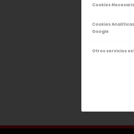
La Agrupaci
Cookies Necesari
Agroalimenta
para nuestr
Cookies Analítica
2018
, en hor
Google
Cooperativas.
Otros servicios e
5 NOV
© 2025 AGRUPACIÓN DE COOPERATIVAS VALLE DEL JERTE S