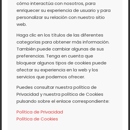
FRAMBUESA
cómo interactúa con nosotros, para
enriquecer su experiencia de usuario y para
personalizar su relación con nuestro sitio
web.
Aprovechando que este fin de semana va
Haga clic en los títulos de las diferentes
a llover y hay que hacer planes con los
categorías para obtener más información.
niños, os proponemos meteros en la cocina
También puede cambiar algunas de sus
con ellos y preparar una receta sencilla y
preferencias. Tenga en cuenta que
muy rica: crêpes con plátano y
preparado
bloquear algunos tipos de cookies puede
de frambuesas
del Valle del Jerte
.
afectar su experiencia en la web y los
servicios que podemos ofrecer.
Puedes consultar nuestra política de
Leer más
Privacidad y nuestra política de Cookies
pulsando sobre el enlace correspondiente:
Política de Privacidad
Política de Cookies
/
/
6 MAYO, 2016
0 COMENTARIOS
POR
ACVJ