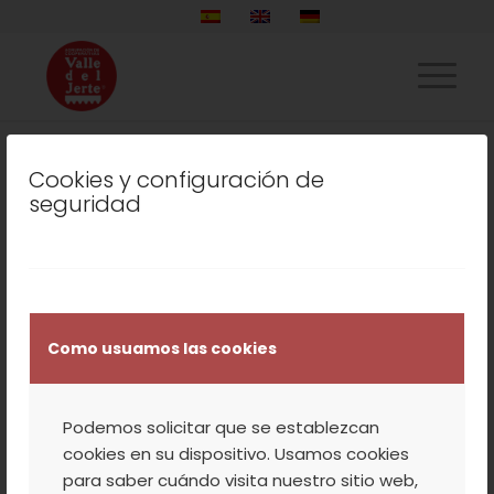
Cookies y configuración de
LISTADO DE LA ETIQUETA:
seguridad
MERMELADA DE CEREZA
COCINA
,
COOPERATIVA
,
NUESTROS
PRODUCTOS
,
SIN CATEGORÍA
Como usuamos las cookies
RECETA DE CRÊPE CON
PLÁTANO Y
Podemos solicitar que se establezcan
PREPARADO DE
cookies en su dispositivo. Usamos cookies
para saber cuándo visita nuestro sitio web,