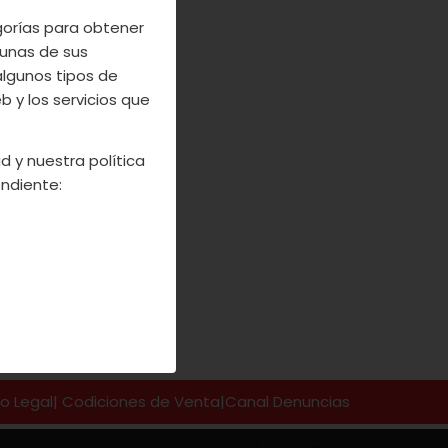
e,
mousse de
egorías para obtener
familia ¡buen
unas de sus
algunos tipos de
 y los servicios que
d y nuestra política
ndiente:
so Legal
|
Codiciones de Venta
|
Canal Denuncias