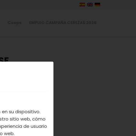
Coops
EMPLEO CAMPAÑA CEREZAS 2026
SE
TE
E CON
ANO
en su dispositivo.
stro sitio web, cómo
os proponeros
xperiencia de usuario
io web.
sorprendidos y