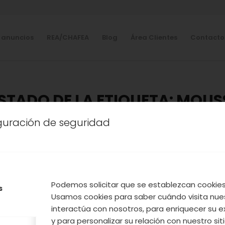
 anuncios
REA/CHAFEA
Blog
Área Clientes
Contacto
ISTADO DE LA ETIQUETA:
MOUS
iguración de seguridad
OOPERATIVA
,
NUESTROS PRODUCTOS
,
VALLE DEL JER
TA DE MOUSSE DE AGUACAT
GOS SECOS DE EVA ARGUIÑ
Podemos solicitar que se establezcan cookies 
s
Usamos cookies para saber cuándo visita nue
oca de
higos secos
en el Valle del jerte, querem
interactúa con nosotros, para enriquecer su e
y para personalizar su relación con nuestro sit
as sencillas para que dejéis a vuestros invitados 