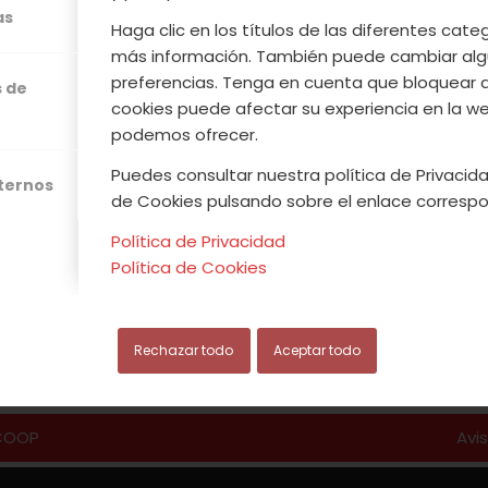
as
Eva Arguiñano nos enseña la receta de un postr
Haga clic en los títulos de las diferentes cat
on
higos secos
, perfecto para disfrutar en 
más información. También puede cambiar alg
preferencias. Tenga en cuenta que bloquear 
s de
cookies puede afectar su experiencia en la web
podemos ofrecer.
Leer más
Puedes consultar nuestra política de Privacida
xternos
de Cookies pulsando sobre el enlace correspo
Política de Privacidad
Política de Cookies
/
/
IEMBRE, 2016
0 COMENTARIOS
POR
ACVJ
Rechazar todo
Aceptar todo
.COOP
Avi