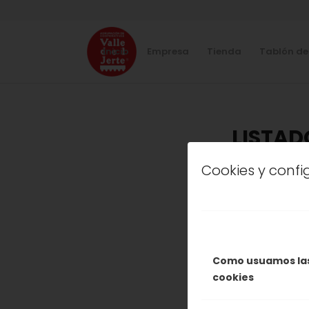
Inicio
Empresa
Tienda
Tablón de
LISTAD
Cookies y conf
C
LA 
RESUL
Como usuamos la
cookies