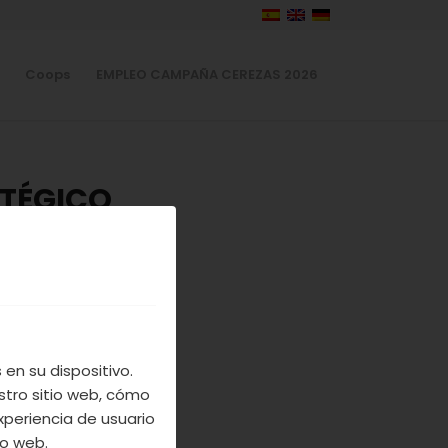
Coops
EMPLEO CAMPAÑA CEREZAS 2026
ATÉGICO
TE
IVAS
S
ICO DE
en su dispositivo.
stro sitio web, cómo
xperiencia de usuario
io web.