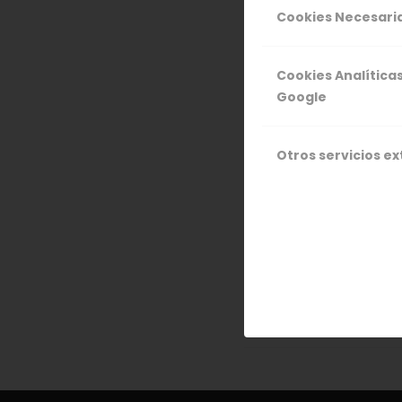
Cookies Necesari
Ayer estuvim
biológica en
Cookies Analítica
mejorar la 
Google
agricultores
por mejorar l
Otros servicios e
de productos.
22 M