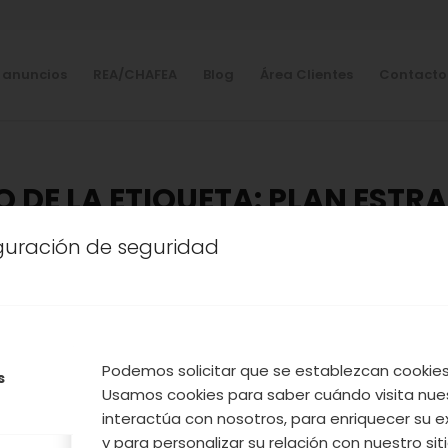
 anuncios
REA/CHAFEA
Blog
Área Clientes
Contacto
O DE LA ETIQUETA:
PLAN ESTR
iguración de seguridad
OOPERATIVA
,
NUESTROS PRODUCTOS
,
VALLE DEL JER
AGRUPACIÓN DE COOPERAT
APUESTA POR MEJORAR LO
TADOS EN CULTIVO ECOLÓG
Podemos solicitar que se establezcan cookies 
s
LOS ÚLTIMOS AÑOS
Usamos cookies para saber cuándo visita nue
interactúa con nosotros, para enriquecer su e
y para personalizar su relación con nuestro sit