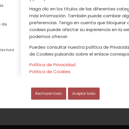
as
Haga clic en los títulos de las diferentes cat
os en la presentación del Plan Estratégico d
más información. También puede cambiar alg
 Extremadura. Desde la Agrupación tenemos la det
preferencias. Tenga en cuenta que bloquear 
s de
comercialización de este tipo de productos y 
cookies puede afectar su experiencia en la web
podemos ofrecer.
 se vean beneficiados de un cultivo de futuro. Va
os resultados en bio de los últimos años, fortalecie
Puedes consultar nuestra política de Privacida
xternos
de Cookies pulsando sobre el enlace correspo
Política de Privacidad
Política de Cookies
Leer más
Rechazar todo
Aceptar todo
/
/
ARZO, 2018
0 COMENTARIOS
POR
ACVJ