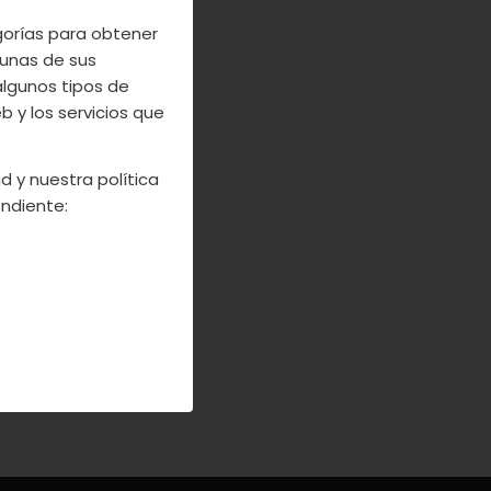
egorías para obtener
e agricultura
unas de sus
erminación de
algunos tipos de
que nuestros
 y los servicios que
mos a apostar
ndo esta línea
d y nuestra política
ndiente: