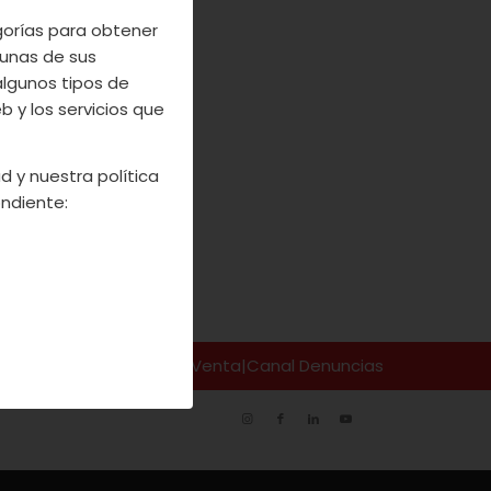
egorías para obtener
unas de sus
algunos tipos de
 y los servicios que
d y nuestra política
ndiente:
so Legal
|
Codiciones de Venta
|
Canal Denuncias