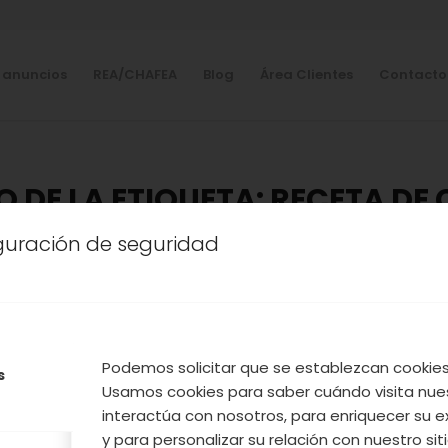
 anuncios
REA/CHAFEA
Blog
Área Clientes
Contacto
O DE LA ETIQUETA:
RECETA DE
iguración de seguridad
NA
,
COOPERATIVA
,
NUESTROS PRODUCTOS
,
VALLE DEL
RECETA PURÉ DE CASTAÑA
Podemos solicitar que se establezcan cookies 
rquita de las navidades y qué mejor que una senc
s
Usamos cookies para saber cuándo visita nue
tañas
para acompañar nuestros platos de carne
interactúa con nosotros, para enriquecer su e
os cocineros de Directo al Paladar os invitamos a 
y para personalizar su relación con nuestro sit