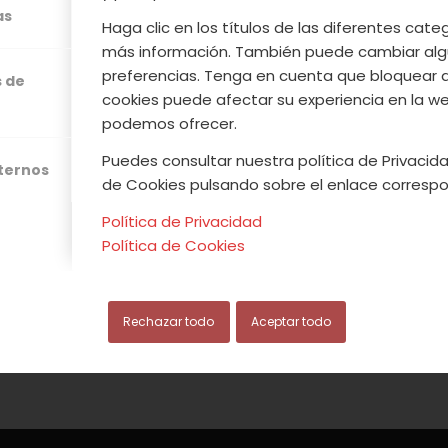
mm qué rico!!!!
as
Haga clic en los títulos de las diferentes cat
más información. También puede cambiar alg
preferencias. Tenga en cuenta que bloquear 
Leer más
s de
cookies puede afectar su experiencia en la web
podemos ofrecer.
Puedes consultar nuestra política de Privacida
xternos
de Cookies pulsando sobre el enlace correspo
/
/
IEMBRE, 2013
0 COMENTARIOS
POR
ACVJ
Política de Privacidad
Política de Cookies
Rechazar todo
Aceptar todo
.COOP
Avi