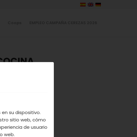
Coops
EMPLEO CAMPAÑA CEREZAS 2026
 COCINA
 JERTE
S
en su dispositivo.
illa receta de
stro sitio web, cómo
s, pescados o
xperiencia de usuario
que probeis ha
io web.