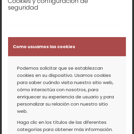
JERTE ¡DESCÚBRELO!
Cookies y configuración de
seguridad
Ya estamos en primavera y por fin salimos
todos de la cueva en la que nos metemos
durante el invierno. Los días son más
Como usuamos las cookies
largos, más soleados y nuestro cuerpo nos
pide desesperadamente estar al aire libre.
Podemos solicitar que se establezcan
Se acercan puentes y vacaciones y
cookies en su dispositivo. Usamos cookies
empezamos buscar dónde podemos hacer
para saber cuándo visita nuestro sitio web,
una escapada con amigos o familiares. A
cómo interactúa con nosotros, para
enriquecer su experiencia de usuario y para
ser posible, un lugar donde los niños y los
personalizar su relación con nuestro sitio
adultos podamos disfrutar a la vez.
web.
Haga clic en los títulos de las diferentes
Leer más
categorías para obtener más información.