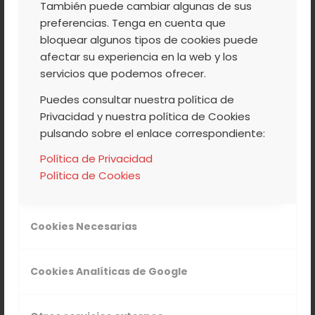
También puede cambiar algunas de sus
preferencias. Tenga en cuenta que
bloquear algunos tipos de cookies puede
afectar su experiencia en la web y los
/
/
23 MARZO, 2017
0 COMENTARIOS
POR
ACVJ
servicios que podemos ofrecer.
Puedes consultar nuestra política de
Privacidad y nuestra política de Cookies
NATURALEZA
,
NUESTROS PRODUCTOS
,
pulsando sobre el enlace correspondiente:
TURISMO
,
VALLE DEL JERTE
PLANES PARA SEMANA
Política de Privacidad
Política de Cookies
SANTA EN EL VALLE
DEL JERTE
Cookies Necesarias
Cookies Analíticas de Google
Para esta semana Santa os proponemos que vengáis a
conocer el Valle del Jerte y sus cerezos en flor. Es un
espectáculo bellísimo que por lo menos tienes que ver