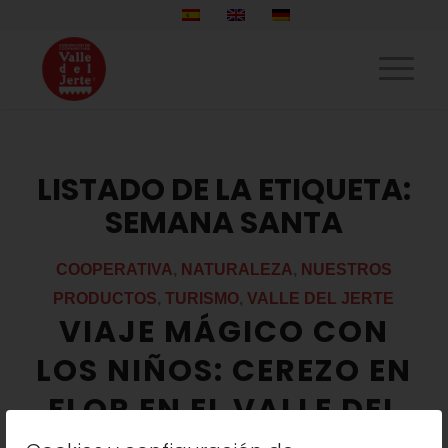
LISTADO DE LA ETIQUETA:
SEMANA SANTA
COOPERATIVA
,
NATURALEZA
,
NUESTROS
PRODUCTOS
,
TURISMO
,
VALLE DEL JERTE
VIAJE MÁGICO CON
LOS NIÑOS: CEREZO EN
FLOR EN EL VALLE DEL