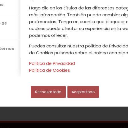
dréis disfrutar de la V Toñá piornalega, Jornadas
as
Haga clic en los títulos de las diferentes cat
la reserva natural Garganta de los Infiernos, así
más información. También puede cambiar alg
 y BTT, sin olvidar las jornadas gastronómicas past
preferencias. Tenga en cuenta que bloquear 
s de
. Vente y vive el Valle del Jerte y no te pierdas su
cookies puede afectar su experiencia en la web
podemos ofrecer.
Puedes consultar nuestra política de Privacida
xternos
de Cookies pulsando sobre el enlace correspo
Leer más
Política de Privacidad
Política de Cookies
/
/
IEMBRE, 2016
0 COMENTARIOS
POR
ACVJ
Rechazar todo
Aceptar todo
.COOP
Avi