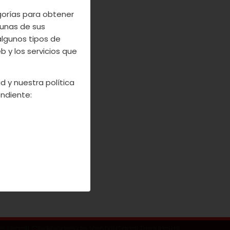
 micológicas y
egorías para obtener
 como jornadas
unas de sus
oriles. ¿Te lo
algunos tipos de
s maravillosas
 y los servicios que
d y nuestra política
ndiente:
so Legal
|
Codiciones de Venta
|
Canal Denuncias