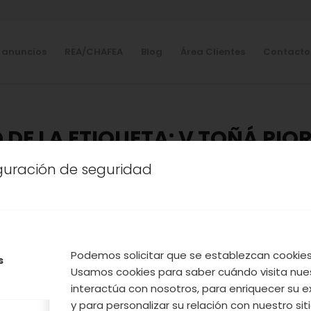
 anuncios
REA/CHAFEA
Blog
Área Clientes
Contacto
 DE LA ETIQUETA:
V TOÑÁ PIO
iguración de seguridad
RALEZA
,
NUESTROS PRODUCTOS
,
TURISMO
,
VALLE DEL
PIORNALEGA Y PLANES PAR
E SEMANA EN EL VALLE DEL
Podemos solicitar que se establezcan cookies 
s
Usamos cookies para saber cuándo visita nue
 la Otoñada en el Valle del Jerte, disfrutando de
interactúa con nosotros, para enriquecer su e
deadas de un paraje increíble. Este fin de semana, 
y para personalizar su relación con nuestro sit