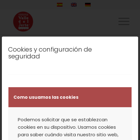
Cookies y configuración de
seguridad
LISTADO DE LA ETIQUETA:
VALLE DEL JERTE-VALLE
CEREZA
COOPERATIVA
,
NUESTROS PRODUCTOS
,
Como usuamos las cookies
VALLE DEL JERTE
EL VALLE DEL JERTE YA
Podemos solicitar que se establezcan
TIENE LISTA SU NUEVA
cookies en su dispositivo. Usamos cookies
para saber cuándo visita nuestro sitio web,
ESTRATEGIA DE