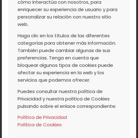
cómo interactúa con nosotros, para
DESARROLLO
enriquecer su experiencia de usuario y para
personalizar su relación con nuestro sitio
web.
Haga clic en los títulos de las diferentes
La nueva Estrategia de Desarrollo Local Participativo (2014-2020) para
categorías para obtener más información.
También puede cambiar algunas de sus
el Valle del Jerte, ha sido entregada este mismo lunes 4 de julio en la
preferencias. Tenga en cuenta que
Consejería de Agricultura y Medio Ambiente de la Junta de Extremadura.
bloquear algunos tipos de cookies puede
afectar su experiencia en la web y los
servicios que podemos ofrecer.
Leer más
Puedes consultar nuestra política de
Privacidad y nuestra política de Cookies
pulsando sobre el enlace correspondiente:
/
/
4 JULIO, 2016
0 COMENTARIOS
POR
ACVJ
Política de Privacidad
Política de Cookies