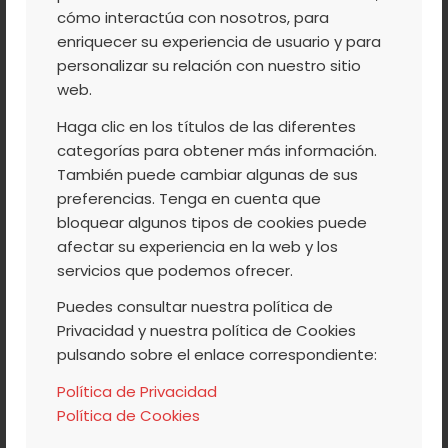
ESTA SEMANA EN EL
cómo interactúa con nosotros, para
enriquecer su experiencia de usuario y para
VALLE DEL JERTE
personalizar su relación con nuestro sitio
web.
Haga clic en los títulos de las diferentes
categorías para obtener más información.
Seguimos proponiendo un montón de
También puede cambiar algunas de sus
planes en el
Valle del Jerte
aprovecando
preferencias. Tenga en cuenta que
la
Lluvia de Pétalos
. Aquí te dejamos la
bloquear algunos tipos de cookies puede
programación para toda la semana para
afectar su experiencia en la web y los
que vengas a disfrutarlo con nosotros.
servicios que podemos ofrecer.
Anímate! Te esperamos!
Puedes consultar nuestra política de
Privacidad y nuestra política de Cookies
pulsando sobre el enlace correspondiente:
Leer más
Política de Privacidad
Política de Cookies