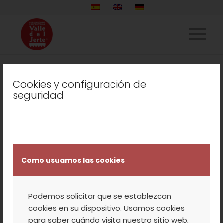
Cookies y configuración de
LISTADO DE LA ETIQUETA:
seguridad
VISITA A FINCAS DE
CEREZOS Y
DEGUSTACIÓN DE
LICORES.
Como usuamos las cookies
NATURALEZA
,
NUESTROS PRODUCTOS
,
Podemos solicitar que se establezcan
TURISMO
,
VALLE DEL JERTE
cookies en su dispositivo. Usamos cookies
PLANES PARA TODA
para saber cuándo visita nuestro sitio web,