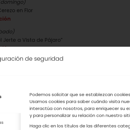
(domingo)
Cerezo en Flor
ción
ábado)
l Jerte a Vista de Pájaro”
ción
iguración de seguridad
sábado)
derista del Cerezo en Flor
ción
domingo)
Podemos solicitar que se establezcan cookies 
s
ontaña para niños
Usamos cookies para saber cuándo visita nue
ción
interactúa con nosotros, para enriquecer su e
y para personalizar su relación con nuestro sit
ueves)
as
Haga clic en los títulos de las diferentes cat
“La Flor del Cerezo y la Luna”