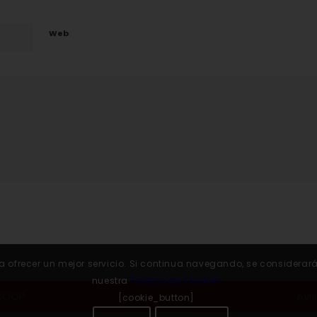
Web
 para ofrecer un mejor servicio. Si continua navegando, se conside
nuestra
Política de Cookies
.COOP
Avi
[cookie_button]