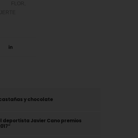
FLOR
,
 JERTE
 castañas y chocolate
l deportista Javier Cano premios
2017”