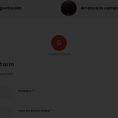
egustación
Arranca la campañ
0
COMENTARIOS
tario
rsación?
*
Nombre
*
Correo electrónico