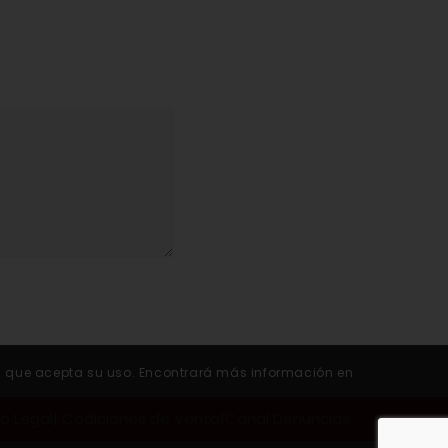
rará que acepta su uso. Encontrará más información en
so Legal
|
Codiciones de Venta
|
Canal Denuncias