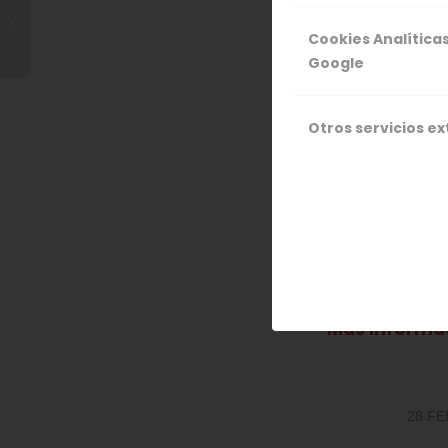
consigue el premio a
Más informa
la excelencia Picota
Cookies Analítica
del Jerte de 2014
Google
20 de abril (
IV Carrera po
Más informa
Otros servicios e
26 de abril (
Ruta del Estra
Más informa
27 de abril (
Ruta BTT “Los
Más informa
28 FE