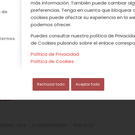
más información. También puede cambiar alg
ción
preferencias. Tenga en cuenta que bloquear 
s de
cookies puede afectar su experiencia en la web
domingo)
podemos ofrecer.
r Montaña Garganta de los Infiernos
Puedes consultar nuestra política de Privacida
ción
xternos
de Cookies pulsando sobre el enlace correspo
sábado)
Política de Privacidad
perlo
Política de Cookies
ción
domingo)
Rechazar todo
Aceptar todo
 pinos – Peñanegra”
ción
/
/
BRERO, 2014
0 COMENTARIOS
POR
ACVJ