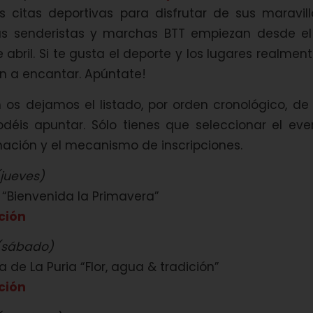
as citas deportivas para disfrutar de sus maravill
tas senderistas y marchas BTT empiezan desde e
 abril. Si te gusta el deporte y los lugares realment
n a encantar. Apúntate!
 os dejamos el listado, por orden cronológico, de
odéis apuntar. Sólo tienes que seleccionar el eve
mación y el mecanismo de inscripciones.
jueves)
a “Bienvenida la Primavera”
ción
(sábado)
 de La Puria “Flor, agua & tradición”
ción